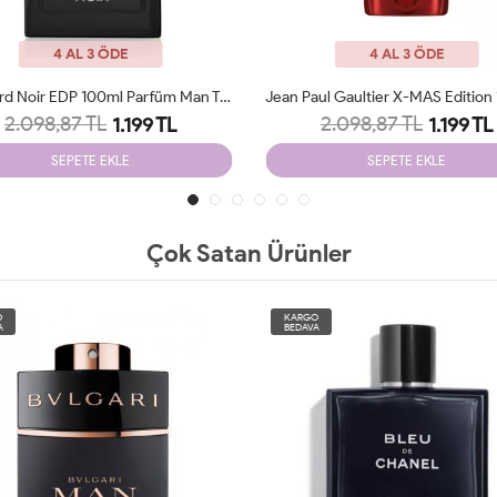
4 AL 3 ÖDE
4 AL 3 ÖDE
Jean Paul Gaultier X-MAS Edition 125 Ml Parfüm Man Tester
2.098,87 TL
2.098,87 TL
1.199 TL
1.199 TL
SEPETE EKLE
SEPETE EKLE
Çok Satan Ürünler
O
KARGO
A
BEDAVA