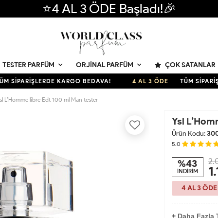
⭐4 AL 3 ÖDE Başladı!🎉
ÇOK SATANLAR
TESTER PARFÜM
ORJINAL PARFÜM
İPARİŞLERDE KARGO BEDAVA!
4 AL 3 ÖDE
TÜM SİPARİŞLE
sl L’Homme libre Edt 100 ml Man tester
Ysl L’Homm
Ürün Kodu:
30
5.0
2.
%43
1
İNDİRİM
4 AL 3 ÖDE
+
Daha Fazla T