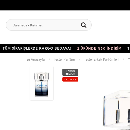
M SİPARİŞLERDE KARGO BEDAVA!
2.ÜRÜNDE %30 İNDİRİM
TÜM S
Anasayfa
Tester Parfüm
Tester Erkek Parfümleri
Y
KARGO
BEDAVA
4 AL 3 ÖDE