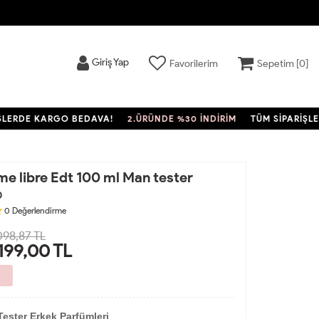
Giriş Yap
Favorilerim
Sepetim [
0
]
RDE KARGO BEDAVA!
2.ÜRÜNDE %30 İNDİRİM
TÜM SİPARİŞLERDE
e libre Edt 100 ml Man tester
0
0
Değerlendirme
098,87 TL
.199,00
TL
ester Erkek Parfümleri