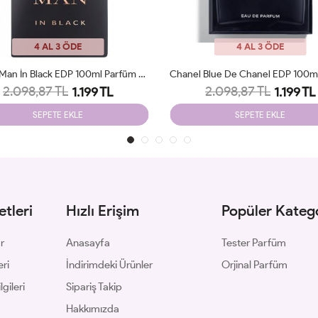
4 AL 3 ÖDE
4 AL 3 ÖDE
Chanel Blue De Chanel EDP 100ml Parfüm Man Tester
Gucci Intense Oud Edp 90 ML Man
2.098,87 TL
2.098,87 TL
1.199 TL
1.199 TL
SEPETE EKLE
SEPETE EKLE
tleri
Hızlı Erişim
Popüler Katego
ar
Anasayfa
Tester Parfüm
eri
İndirimdeki Ürünler
Orjinal Parfüm
gileri
Sipariş Takip
Hakkımızda