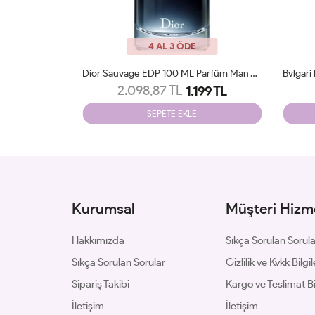
4 AL 3 ÖDE
Dior Sauvage EDP 100 ML Parfüm Man Tester
Bvlgari Man İn Black EDP 100ml Parfüm Man Tester
2.098,87 TL
199 TL
1.199 TL
SEPETE EKLE
Kurumsal
Müşteri Hizme
Hakkımızda
Sıkça Sorulan Sorul
Sıkça Sorulan Sorular
Gizlilik ve Kvkk Bilgil
Sipariş Takibi
Kargo ve Teslimat Bil
İletişim
İletişim