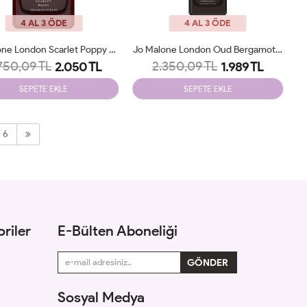
4 AL 3 ÖDE
4 AL 3 ÖDE
Jo Malone London Scarlet Poppy Cologne Intens Unisex Tester
Jo Malone London Oud Bergamot Cologne Intense 100 Ml Unisex Tester
750,09 TL
2.350,09 TL
2.050 TL
1.989 TL
SEPETE EKLE
SEPETE EKLE
6
riler
E-Bülten Aboneliği
Sosyal Medya