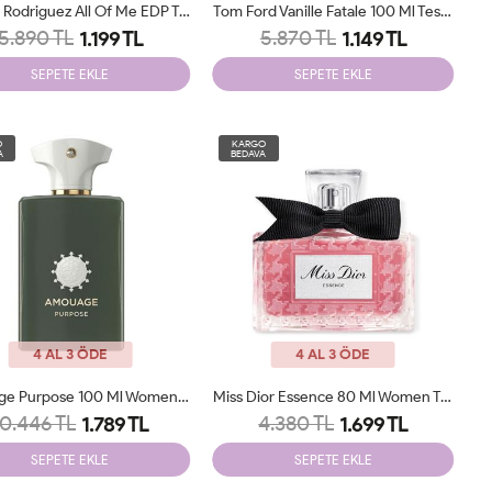
Narciso Rodriguez All Of Me EDP Tester 90 Ml
Tom Ford Vanille Fatale 100 Ml Tester
5.890 TL
5.870 TL
1.199 TL
1.149 TL
SEPETE EKLE
SEPETE EKLE
O
KARGO
A
BEDAVA
4 AL 3 ÖDE
4 AL 3 ÖDE
Amouage Purpose 100 Ml Women Tester
Miss Dior Essence 80 Ml Women Tester
10.446 TL
4.380 TL
1.789 TL
1.699 TL
SEPETE EKLE
SEPETE EKLE