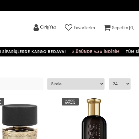
Giriş Yap
Favorilerim
Sepetim [
0
]
ARİŞLERDE KARGO BEDAVA!
2.ÜRÜNDE %30 İNDİRİM
TÜM SİPAR
O
KARGO
A
BEDAVA