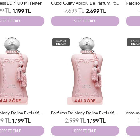
cess EDP 100 Ml Tester
Gucci Guilty Absolu De Parfum Pour Femme EDP 60 Ml JLT
99 TL
7.699 TL
1.199 TL
2.699 TL
SEPETE EKLE
SEPETE EKLE
KARGO
KARG
BEDAVA
BEDAV
4 AL 3 ÖDE
4 AL 3 ÖDE
Parfums De Marly Delina Exclusif EDP 75 Ml Tester
Parfums De Marly Delina Exclusif EDP 75 Ml Tester
99 TL
2.999 TL
1.199 TL
1.199 TL
SEPETE EKLE
SEPETE EKLE