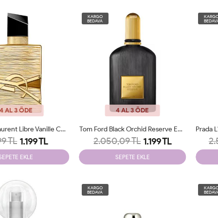
KARGO
KARG
BEDAVA
BEDAV
4 AL 3 ÖDE
4 AL 3 ÖDE
Yves Saint Laurent Libre Vanille Couture - Eau De Parfum 90 Ml EDP Woman Tester
Tom Ford Black Orchid Reserve EDP 100 Ml Tester
99 TL
2.050,09 TL
2.
1.199 TL
1.199 TL
SEPETE EKLE
SEPETE EKLE
KARGO
KARG
BEDAVA
BEDAV