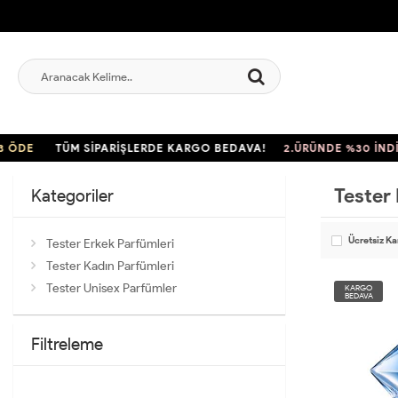
E
TÜM SİPARİŞLERDE KARGO BEDAVA!
2.ÜRÜNDE %30 İNDİRİM
Tester
Kategoriler
Ücretsiz K
Tester Erkek Parfümleri
Tester Kadın Parfümleri
Tester Unisex Parfümler
KARGO
BEDAVA
Filtreleme