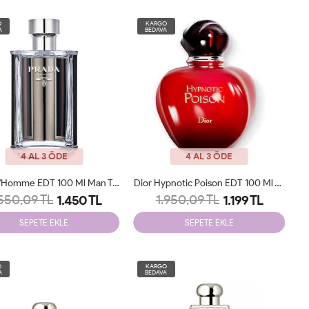
O
KARGO
A
BEDAVA
4 AL 3 ÖDE
4 AL 3 ÖDE
Prada L'Homme EDT 100 Ml Man Tester
Dior Hypnotic Poison EDT 100 Ml Tester
550,09 TL
1.950,09 TL
1.450 TL
1.199 TL
SEPETE EKLE
SEPETE EKLE
O
KARGO
A
BEDAVA