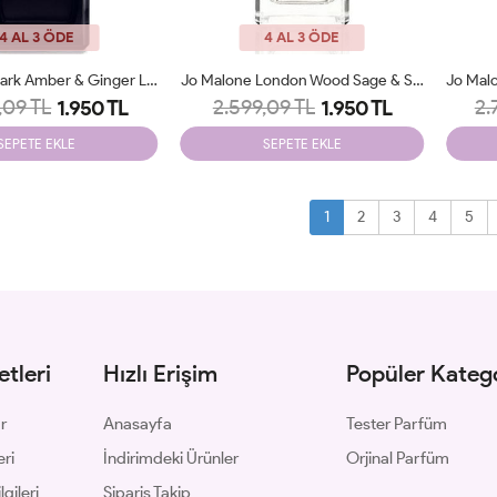
4 AL 3 ÖDE
4 AL 3 ÖDE
Jo Malone Dark Amber & Ginger Lily Cologne Intense 100ml Tester
Jo Malone London Wood Sage & Sea Salt 100ml Bayan Parfüm Unisex Tester
,09 TL
2.599,09 TL
2.
1.950 TL
1.950 TL
SEPETE EKLE
SEPETE EKLE
1
2
3
4
5
tleri
Hızlı Erişim
Popüler Katego
ar
Anasayfa
Tester Parfüm
eri
İndirimdeki Ürünler
Orjinal Parfüm
gileri
Sipariş Takip