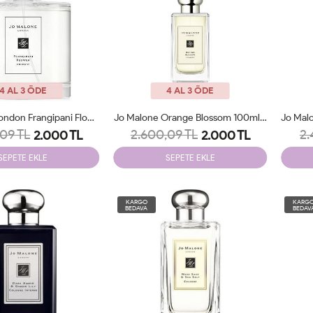
4 AL 3 ÖDE
4 AL 3 ÖDE
Jo Malone London Frangipani Flower Cologne Tester
Jo Malone Orange Blossom 100ml Tester
09 TL
2.600,09 TL
2.
2.000 TL
2.000 TL
SEPETE EKLE
SEPETE EKLE
KARGO
KARG
BEDAVA
BEDAV