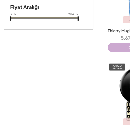
Fiyat Aralığı
0
TL
9950
TL
5.6
KARGO
BEDAVA