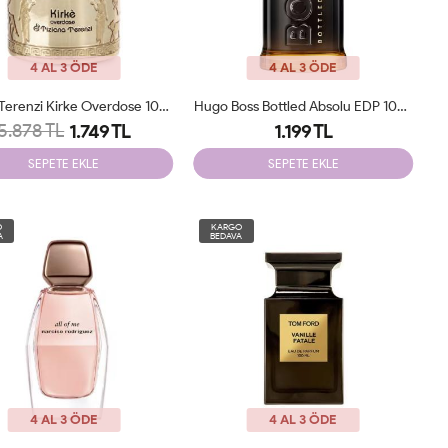
4 AL 3 ÖDE
4 AL 3 ÖDE
Tiziana Terenzi Kirke Overdose 100 Ml Tester Parfum
Hugo Boss Bottled Absolu EDP 100 Ml Tester
5.878 TL
1.749 TL
1.199 TL
SEPETE EKLE
SEPETE EKLE
O
KARGO
A
BEDAVA
4 AL 3 ÖDE
4 AL 3 ÖDE