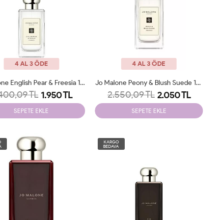
4 AL 3 ÖDE
4 AL 3 ÖDE
Jo Malone English Pear & Freesia 100ml Tester
Jo Malone Peony & Blush Suede 100ml Tester
400,09 TL
2.550,09 TL
1.950 TL
2.050 TL
SEPETE EKLE
SEPETE EKLE
O
KARGO
A
BEDAVA