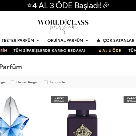
⭐4 AL 3 ÖDE Başladı!🎉
ÇOK SATANLAR
TESTER PARFÜM
ORJINAL PARFÜM
TÜM SİPARİŞLERDE KARGO BEDAVA!
4 AL 3 ÖDE
TÜM SİP
 Parfüm
argo
Hemen Kargo
İndirimde
KARGO
KARG
BEDAVA
BEDAV