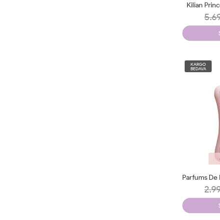
Kilian Prin
5.6
KARGO
BEDAVA
2.9