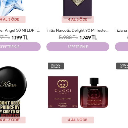
4 AL 3 ÖDE
4 AL 3 ÖDE
Thierry Mugler Angel 50 Ml EDP Tester
Initio Narcotic Delight 90 Ml Tester Parfum
77 TL
5.988 TL
1.199 TL
1.749 TL
SEPETE EKLE
SEPETE EKLE
KARGO
KARG
BEDAVA
BEDAV
4 AL 3 ÖDE
4 AL 3 ÖDE