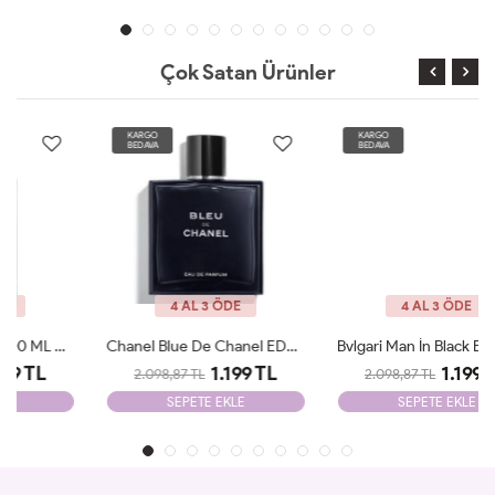
Çok Satan Ürünler
KARGO
KARGO
BEDAVA
BEDAVA
4 AL 3 ÖDE
4 AL 3 ÖDE
Chanel Blue De Chanel EDP 100ml Parfüm Man Tester
Bvlgari Man İn Black EDP 100ml Parfüm Man Tester
1.199 TL
1.199 TL
2.098,87 TL
2.098,87 TL
SEPETE EKLE
SEPETE EKLE