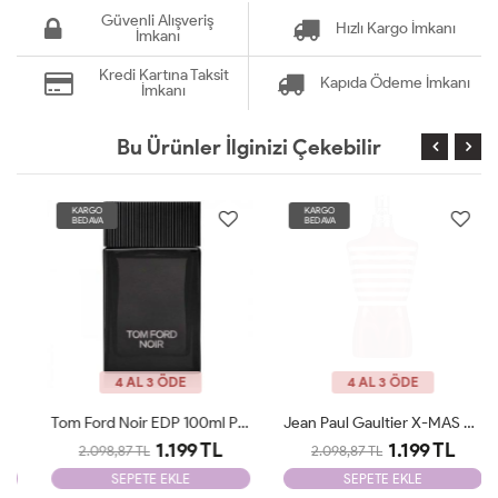
Güvenli Alışveriş
Hızlı Kargo İmkanı
İmkanı
Kredi Kartına Taksit
Kapıda Ödeme İmkanı
İmkanı
Bu Ürünler İlginizi Çekebilir
KARGO
KARGO
BEDAVA
BEDAVA
4 AL 3 ÖDE
4 AL 3 ÖDE
Tom Ford Noir EDP 100ml Parfüm Man Tester
Jean Paul Gaultier X-MAS Edition 125 Ml Parfüm Man Tester
1.199 TL
1.199 TL
2.098,87 TL
2.098,87 TL
SEPETE EKLE
SEPETE EKLE