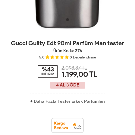
Gucci Guilty Edt 90ml Parfüm Man tester
Ürün Kodu:
276
5.0
0
Değerlendirme
2.098,87 TL
%43
1.199,00
TL
İNDİRİM
4 AL 3 ÖDE
+
Daha Fazla Tester Erkek Parfümleri