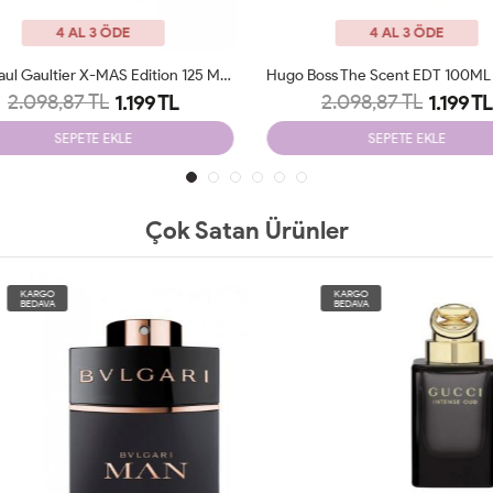
4 AL 3 ÖDE
4 AL 3 ÖDE
Jean Paul Gaultier X-MAS Edition 125 Ml Parfüm Man Tester
2.098,87 TL
2.098,87 TL
1.199 TL
1.199 TL
SEPETE EKLE
SEPETE EKLE
Çok Satan Ürünler
O
KARGO
A
BEDAVA