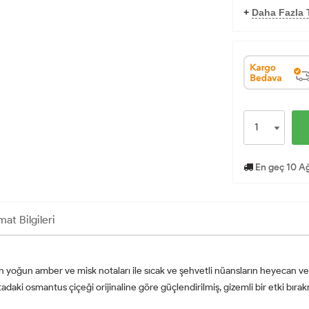
+
Daha Fazla T
En geç 10 Ağ
mat Bilgileri
yoğun amber ve misk notaları ile sıcak ve şehvetli nüansların heyecan veri
aki osmantus çiçeği orijinaline göre güçlendirilmiş, gizemli bir etki bırakm