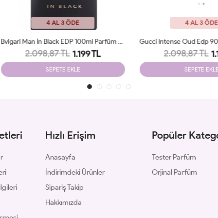
4 AL 3 ÖDE
4 AL 3 ÖDE
Bvlgari Man İn Black EDP 100ml Parfüm Man Tester
Gucci Intense Oud Edp 90 ML Man
2.098,87 TL
2.098,87 TL
1.199 TL
1.199 TL
SEPETE EKLE
SEPETE EKLE
tleri
Hızlı Erişim
Popüler Katego
ar
Anasayfa
Tester Parfüm
eri
İndirimdeki Ürünler
Orjinal Parfüm
gileri
Sipariş Takip
Hakkımızda
eşmesi