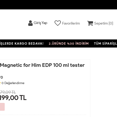
Giriş Yap
Favorilerim
Sepetim [
0
]
ERDE KARGO BEDAVA!
2.ÜRÜNDE %30 İNDİRİM
TÜM SİPARİŞLER
Magnetic for Him EDP 100 ml tester
70
0
Değerlendirme
879,09 TL
.199,00
TL