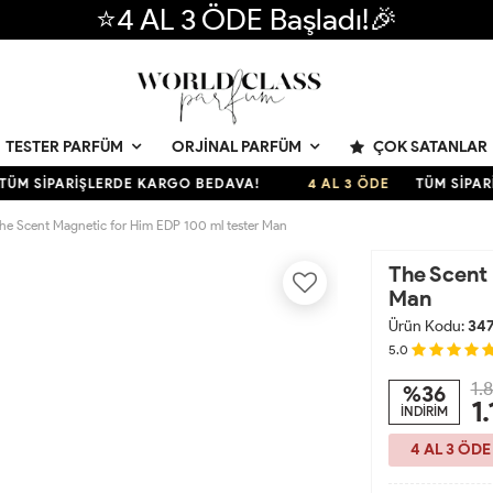
⭐4 AL 3 ÖDE Başladı!🎉
ÇOK SATANLAR
TESTER PARFÜM
ORJINAL PARFÜM
 SİPARİŞLERDE KARGO BEDAVA!
4 AL 3 ÖDE
TÜM SİPARİŞL
he Scent Magnetic for Him EDP 100 ml tester Man
The Scent 
Man
Ürün Kodu:
34
5.0
1.
%36
1
İNDİRİM
4 AL 3 ÖDE