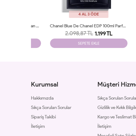
4 AL 3 ÖDE
Dior Sauvage EDP 100 ML Parfüm Man Tester
Chanel Blue De Chanel EDP 100ml Parfüm Man Tester
2.098,87 TL
199 TL
1.199 TL
SEPETE EKLE
Kurumsal
Müşteri Hizme
Hakkımızda
Sıkça Sorulan Sorul
Sıkça Sorulan Sorular
Gizlilik ve Kvkk Bilgil
Sipariş Takibi
Kargo ve Teslimat Bil
İletişim
İletişim
Mesafeli Satış Sözl