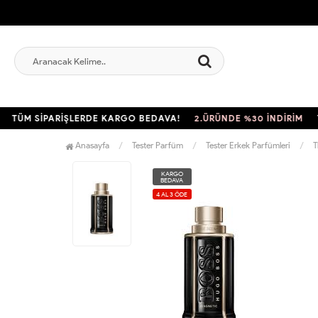
ÜM SİPARİŞLERDE KARGO BEDAVA!
2.ÜRÜNDE %30 İNDİRİM
TÜM
Anasayfa
Tester Parfüm
Tester Erkek Parfümleri
T
KARGO
BEDAVA
4 AL 3 ÖDE