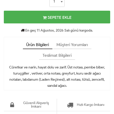
SEPETE EKLE
En geç 11 Ağustos, 2026 Salı günü kargoda.
Ürün Bilgileri
Müşteri Yorumları
Teslimat Bilgileri
Cüretkar ve narin, hayat dolu ve zarif. Üst notası, pembe biber,
turuçgiller , vetiver, orta notası, greyfurt, kuru sedir ağacı
notaları, labdanum (Laden Reçinesi), alt notası, tütsü, zencefil,
sandal ağacı.
Güvenli Alışveriş
Hızlı Kargo İmkanı
İmkanı