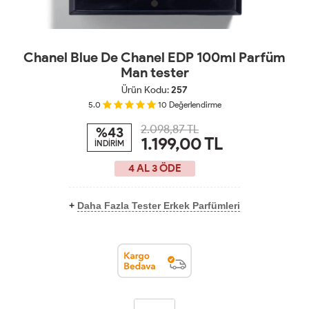
Chanel Blue De Chanel EDP 100ml Parfüm
Man tester
Ürün Kodu:
257
5.0
10
Değerlendirme
2.098,87 TL
%43
1.199,00
TL
İNDİRİM
4 AL 3 ÖDE
+
Daha Fazla Tester Erkek Parfümleri