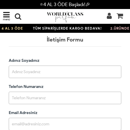
⭐4 AL 3 ÖDE Başladı!🎉
menü
4 AL 3 ÖDE
TÜM SİPARİŞLERDE KARGO BEDAVA!
2.ÜRÜNDE 
İletişim Formu
Adınız Soyadınız
Telefon Numaranız
Email Adresiniz