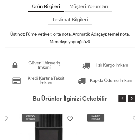
Ürün Bilgileri
Müşteri Yorumları
Teslimat Bilgileri
Üst not; Füme vetiver; orta nota, Aromatik Adaçayı; temel nota,
Menekşe yaprağı özü
Güvenli Alışveriş
Hızlı Kargo İmkanı
İmkanı
Kredi Kartına Taksit
Kapıda Ödeme İmkanı
İmkanı
Bu Ürünler İlginizi Çekebilir
KARGO
KARGO
BEDAVA
BEDAVA