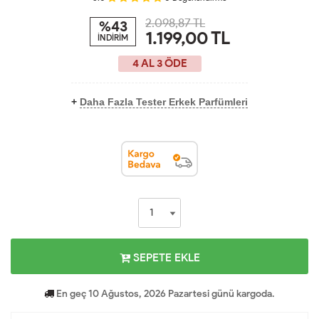
2.098,87 TL
%43
1.199,00
TL
İNDİRİM
4 AL 3 ÖDE
+
Daha Fazla Tester Erkek Parfümleri
SEPETE EKLE
En geç 10 Ağustos, 2026 Pazartesi günü kargoda.