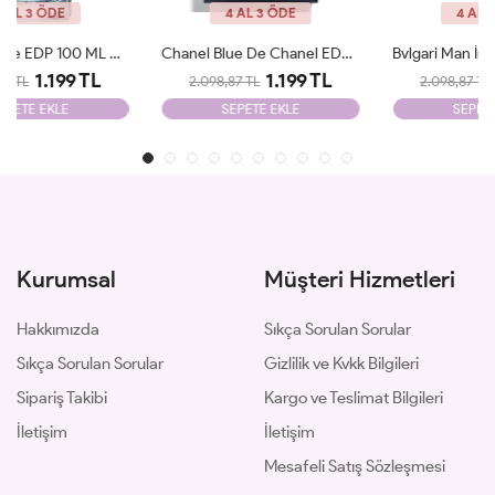
4 AL 3 ÖDE
4 AL 3 ÖDE
Chanel Blue De Chanel EDP 100ml Parfüm Man Tester
Bvlgari Man İn Black EDP 100ml Parfüm Man Tester
1.199 TL
1.199 TL
2.098,87 TL
2.098,87 TL
SEPETE EKLE
SEPETE EKLE
Kurumsal
Müşteri Hizmetleri
Hakkımızda
Sıkça Sorulan Sorular
Sıkça Sorulan Sorular
Gizlilik ve Kvkk Bilgileri
Sipariş Takibi
Kargo ve Teslimat Bilgileri
İletişim
İletişim
Mesafeli Satış Sözleşmesi