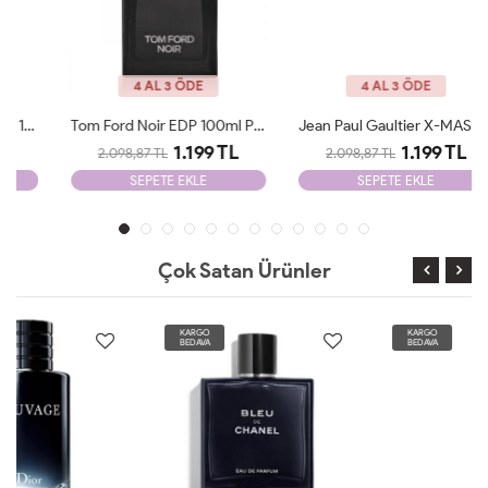
4 AL 3 ÖDE
4 AL 3 ÖDE
Tom Ford Noir EDP 100ml Parfüm Man Tester
Jean Paul Gaultier X-MAS Edition 125 Ml Parfüm Man Tester
1.199 TL
1.199 TL
2.098,87 TL
2.098,87 TL
SEPETE EKLE
SEPETE EKLE
Çok Satan Ürünler
KARGO
KARGO
BEDAVA
BEDAVA