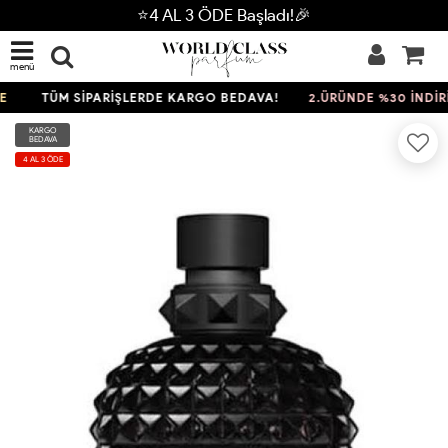
⭐4 AL 3 ÖDE Başladı!🎉
menü
TÜM SİPARİŞLERDE KARGO BEDAVA!
2.ÜRÜNDE %30 İNDİRİM
KARGO
BEDAVA
4 AL 3 ÖDE