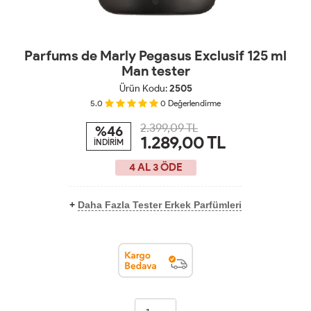
Parfums de Marly Pegasus Exclusif 125 ml
Man tester
Ürün Kodu:
2505
5.0
0
Değerlendirme
2.399,09 TL
%46
1.289,00
TL
İNDİRİM
4 AL 3 ÖDE
+
Daha Fazla Tester Erkek Parfümleri