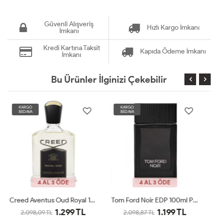
Güvenli Alışveriş
Hızlı Kargo İmkanı
İmkanı
Kredi Kartına Taksit
Kapıda Ödeme İmkanı
İmkanı
Bu Ürünler İlginizi Çekebilir
KARGO
KARGO
BEDAVA
BEDAVA
4 AL 3 ÖDE
4 AL 3 ÖDE
Tom Ford Noir EDP 100ml Parfüm Man Tester
Jean Paul Gaultier X-MAS Edition 125 Ml Parfüm Man Tester
1.199 TL
1.199 TL
2.098,87 TL
2.098,87 TL