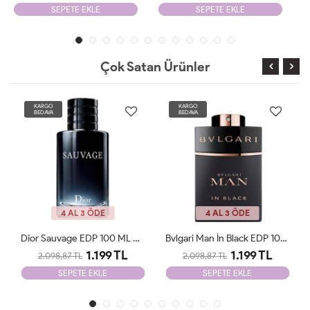
SEPETE EKLE
SEPETE EKLE
Çok Satan Ürünler
KARGO
KARGO
BEDAVA
BEDAVA
4 AL 3 ÖDE
4 AL 3 ÖDE
Bvlgari Man İn Black EDP 100ml Parfüm Man Tester
Chanel Blue De Chanel EDP 100ml Parfüm Man Tester
1.199 TL
1.199 TL
2.098,87 TL
2.098,87 TL
SEPETE EKLE
SEPETE EKLE