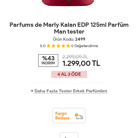
Parfums de Marly Kalan EDP 125ml Parfüm
Man tester
Ürün Kodu:
2499
5.0
0
Değerlendirme
2.299,09 TL
%43
1.299,00
TL
İNDİRİM
4 AL 3 ÖDE
+
Daha Fazla Tester Erkek Parfümleri