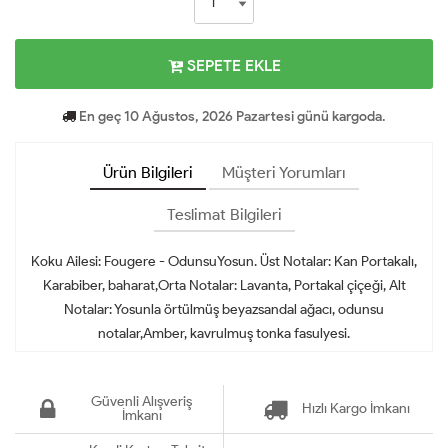
SEPETE EKLE
En geç 10 Ağustos, 2026 Pazartesi günü kargoda.
Ürün Bilgileri
Müşteri Yorumları
Teslimat Bilgileri
Koku Ailesi: Fougere - OdunsuYosun. Üst Notalar: Kan Portakalı,
Karabiber, baharat,Orta Notalar: Lavanta, Portakal çiçeği, Alt
Notalar: Yosunla örtülmüş beyazsandal ağacı, odunsu
notalar,Amber, kavrulmuş tonka fasulyesi.
Güvenli Alışveriş
Hızlı Kargo İmkanı
İmkanı