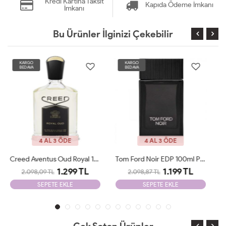
Kredi Kartına Taksit
Kapıda Ödeme İmkanı
İmkanı
Bu Ürünler İlginizi Çekebilir
KARGO
KARGO
BEDAVA
BEDAVA
4 AL 3 ÖDE
4 AL 3 ÖDE
Tom Ford Noir EDP 100ml Parfüm Man Tester
Jean Paul Gaultier X-MAS Edition 125 Ml Parfüm Man Tester
1.199 TL
1.199 TL
2.098,87 TL
2.098,87 TL
SEPETE EKLE
SEPETE EKLE