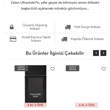
Zaten Ultraviolet’in, yıllar geçse de bitmeyen seven kitlesini
başka türlü açıklamak mümkün görünmüyor…
Güvenli Alışveriş
Hızlı Kargo İmkanı
İmkanı
Kredi Kartına Taksit
Kapıda Ödeme İmkanı
İmkanı
Bu Ürünler İlginizi Çekebilir
KARGO
KARGO
BEDAVA
BEDAVA
4 AL 3 ÖDE
4 AL 3 ÖDE