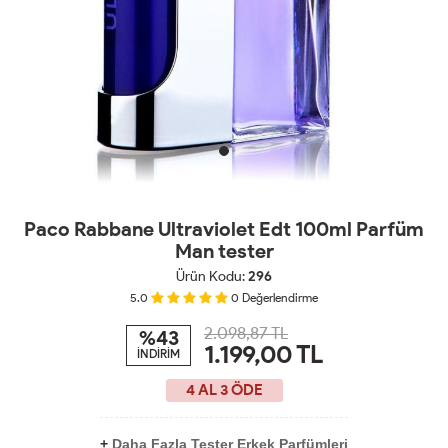
Paco Rabbane Ultraviolet Edt 100ml Parfüm
Man tester
Ürün Kodu:
296
5.0
0
Değerlendirme
2.098,87 TL
%43
1.199,00
TL
İNDİRİM
4 AL 3 ÖDE
+
Daha Fazla Tester Erkek Parfümleri