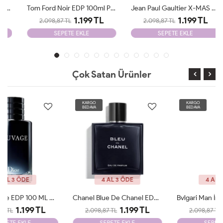
Tom Ford Noir EDP 100ml Parfüm Man Tester
Jean Paul Gaultier X-MAS Edition 125 Ml Parfüm Man Tester
1.199 TL
1.199 TL
2.098,87 TL
2.098,87 TL
SEPETE EKLE
SEPETE EKLE
Çok Satan Ürünler
KARGO
KARGO
BEDAVA
BEDAVA
4 AL 3 ÖDE
4 AL 3 ÖDE
Chanel Blue De Chanel EDP 100ml Parfüm Man Tester
Bvlgari Man İn Black EDP 100ml Parfüm Man Tester
1.199 TL
1.199 TL
2.098,87 TL
2.098,87 TL
SEPETE EKLE
SEPETE EKLE