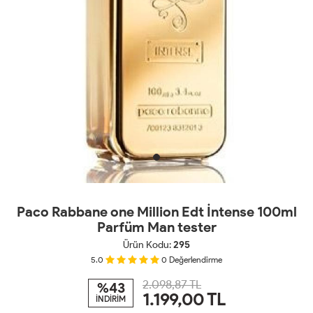
Paco Rabbane one Million Edt İntense 100ml
Parfüm Man tester
Ürün Kodu:
295
5.0
0
Değerlendirme
2.098,87 TL
%43
1.199,00
TL
İNDİRİM