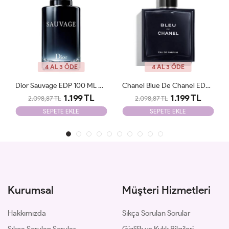
4 AL 3 ÖDE
4 AL 3 ÖDE
Chanel Blue De Chanel EDP 100ml Parfüm Man Tester
Bvlgari Man İn Black EDP 100ml Parfüm Man Tester
1.199 TL
1.199 TL
2.098,87 TL
2.098,87 TL
SEPETE EKLE
SEPETE EKLE
Kurumsal
Müşteri Hizmetleri
Hakkımızda
Sıkça Sorulan Sorular
Sıkça Sorulan Sorular
Gizlilik ve Kvkk Bilgileri