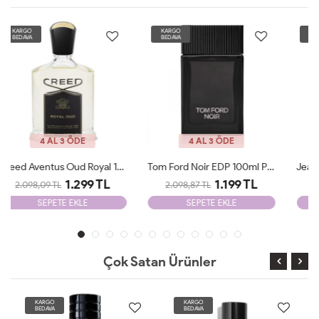
KARGO
KARGO
BEDAVA
BEDAVA
4 AL 3 ÖDE
4 AL 3 ÖDE
Tom Ford Noir EDP 100ml Parfüm Man Tester
Jean Paul Gaultier X-MAS Edition 125 Ml Parfüm Man Tester
1.199 TL
1.199 TL
2.098,87 TL
2.098,87 TL
SEPETE EKLE
SEPETE EKLE
Çok Satan Ürünler
KARGO
KARGO
BEDAVA
BEDAVA