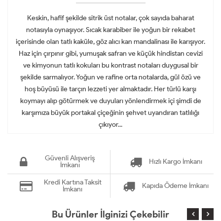
Keskin, hafif şekilde sitrik üst notalar, çok sayıda baharat
notasıyla oynaşıyor. Sıcak karabiber ile yoğun bir rekabet
içerisinde olan tatlı kaküle, göz alıcı kan mandalinası ile karışıyor.
Haz için çırpınır gibi, yumuşak safran ve küçük hindistan cevizi
ve kimyonun tatlı kokuları bu kontrast notaları duygusal bir
şekilde sarmalıyor. Yoğun ve rafine orta notalarda, gül özü ve
hoş büyüsü ile tarçın lezzeti yer almaktadır. Her türlü karşı
koymayı alıp götürmek ve duyuları yönlendirmek içi şimdi de
karşımıza büyük portakal çiçeğinin şehvet uyandıran tatlılığı
çıkıyor...
Güvenli Alışveriş
Hızlı Kargo İmkanı
İmkanı
Kredi Kartına Taksit
Kapıda Ödeme İmkanı
İmkanı
Bu Ürünler İlginizi Çekebilir