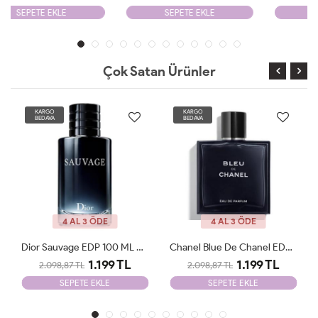
SEPETE EKLE
SEPETE EKLE
Çok Satan Ürünler
KARGO
KARGO
BEDAVA
BEDAVA
4 AL 3 ÖDE
4 AL 3 ÖDE
Chanel Blue De Chanel EDP 100ml Parfüm Man Tester
Bvlgari Man İn Black EDP 100ml Parfüm Man Tester
1.199 TL
1.199 TL
2.098,87 TL
2.098,87 TL
SEPETE EKLE
SEPETE EKLE