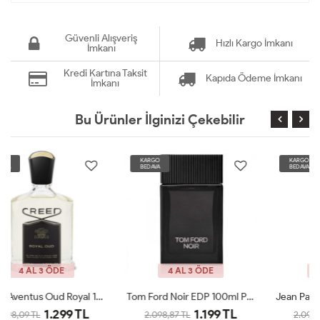
Güvenli Alışveriş
Hızlı Kargo İmkanı
İmkanı
Kredi Kartına Taksit
Kapıda Ödeme İmkanı
İmkanı
Bu Ürünler İlginizi Çekebilir
KARGO
KARGO
BEDAVA
BEDAVA
4 AL 3 ÖDE
4 AL 3 ÖDE
Tom Ford Noir EDP 100ml Parfüm Man Tester
Jean Paul Gaultier X-MAS Edition 125 Ml Parfüm Man Tester
1.199 TL
1.199 TL
2.098,87 TL
2.098,87 TL