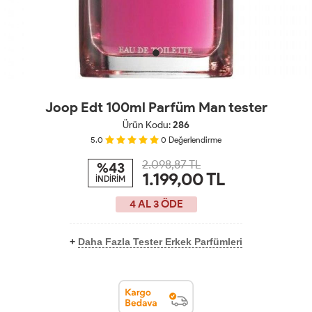
Joop Edt 100ml Parfüm Man tester
Ürün Kodu:
286
5.0
0
Değerlendirme
2.098,87 TL
%43
1.199,00
TL
İNDİRİM
4 AL 3 ÖDE
+
Daha Fazla Tester Erkek Parfümleri