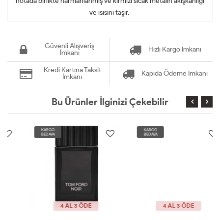
notada birlikte harmanlanmış ve kırmızı sıcak metalin akışkanlığı
ve ısısını taşır.
Güvenli Alışveriş
Hızlı Kargo İmkanı
İmkanı
Kredi Kartına Taksit
Kapıda Ödeme İmkanı
İmkanı
Bu Ürünler İlginizi Çekebilir
KARGO
KARGO
BEDAVA
BEDAVA
4 AL 3 ÖDE
4 AL 3 ÖDE