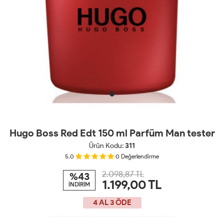
Hugo Boss Red Edt 150 ml Parfüm Man tester
Ürün Kodu:
311
5.0
0
Değerlendirme
2.098,87 TL
%43
1.199,00
TL
İNDİRİM
4 AL 3 ÖDE