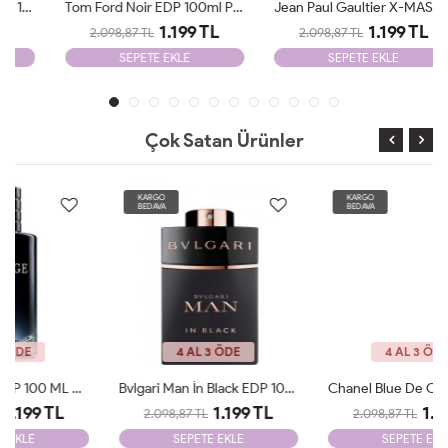
Tom Ford Noir EDP 100ml Parfüm Man Tester
Jean Paul Gaultier X-MAS Edition 125 Ml Parfüm Man Tester
1.199 TL
1.199 TL
2.098,87 TL
2.098,87 TL
SEPETE EKLE
SEPETE EKLE
Çok Satan Ürünler
KARGO
KARGO
BEDAVA
BEDAVA
4 AL 3 ÖDE
4 AL 3 ÖDE
Bvlgari Man İn Black EDP 100ml Parfüm Man Tester
Chanel Blue De Chanel EDP 100ml Parfüm Man Tester
1.199 TL
1.199 TL
2.098,87 TL
2.098,87 TL
SEPETE EKLE
SEPETE EKLE