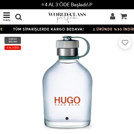
⭐4 AL 3 ÖDE Başladı!🎉
menü
TÜM SİPARİŞLERDE KARGO BEDAVA!
2.ÜRÜNDE %30 İNDİRİ
KARGO
BEDAVA
4 AL 3 ÖDE