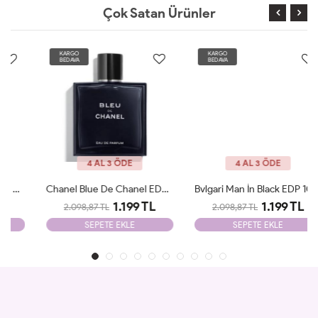
Çok Satan Ürünler
KARGO
KARGO
BEDAVA
BEDAVA
4 AL 3 ÖDE
4 AL 3 ÖDE
Chanel Blue De Chanel EDP 100ml Parfüm Man Tester
Bvlgari Man İn Black EDP 100ml Parfüm Man Tester
1.199 TL
1.199 TL
2.098,87 TL
2.098,87 TL
SEPETE EKLE
SEPETE EKLE