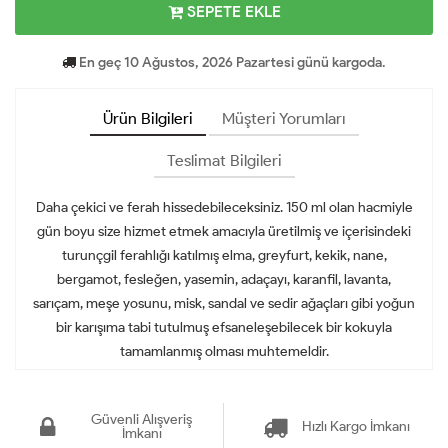
SEPETE EKLE
En geç 10 Ağustos, 2026 Pazartesi günü kargoda.
Ürün Bilgileri
Müşteri Yorumları
Teslimat Bilgileri
Daha çekici ve ferah hissedebileceksiniz. 150 ml olan hacmiyle
gün boyu size hizmet etmek amacıyla üretilmiş ve içerisindeki
turunçgil ferahlığı katılmış elma, greyfurt, kekik, nane,
bergamot, fesleğen, yasemin, adaçayı, karanfil, lavanta,
sarıçam, meşe yosunu, misk, sandal ve sedir ağaçları gibi yoğun
bir karışıma tabi tutulmuş efsaneleşebilecek bir kokuyla
tamamlanmış olması muhtemeldir.
Güvenli Alışveriş
Hızlı Kargo İmkanı
İmkanı