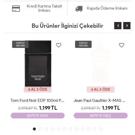
Kredi Kartına Taksit
Kapıda Ödeme İmkanı
İmkanı
Bu Ürünler İlginizi Çekebilir
KARGO
KARGO
BEDAVA
BEDAVA
4 AL 3 ÖDE
4 AL 3 ÖDE
Tom Ford Noir EDP 100ml Parfüm Man Tester
Jean Paul Gaultier X-MAS Edition 125 Ml Parfüm Man Tester
1.199 TL
1.199 TL
2.098,87 TL
2.098,87 TL
SEPETE EKLE
SEPETE EKLE