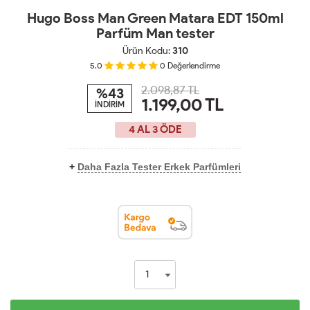
Hugo Boss Man Green Matara EDT 150ml
Parfüm Man tester
Ürün Kodu:
310
5.0
0
Değerlendirme
2.098,87 TL
%43
1.199,00
TL
İNDİRİM
4 AL 3 ÖDE
+
Daha Fazla Tester Erkek Parfümleri