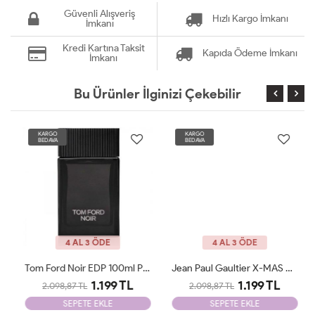
Güvenli Alışveriş
Hızlı Kargo İmkanı
İmkanı
Kredi Kartına Taksit
Kapıda Ödeme İmkanı
İmkanı
Bu Ürünler İlginizi Çekebilir
KARGO
KARGO
BEDAVA
BEDAVA
4 AL 3 ÖDE
4 AL 3 ÖDE
Tom Ford Noir EDP 100ml Parfüm Man Tester
Jean Paul Gaultier X-MAS Edition 125 Ml Parfüm Man Tester
1.199 TL
1.199 TL
2.098,87 TL
2.098,87 TL
SEPETE EKLE
SEPETE EKLE