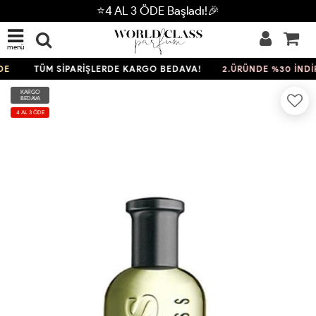
⭐4 AL 3 ÖDE Başladı!🎉
menü
TÜM SİPARİŞLERDE KARGO BEDAVA!
2.ÜRÜNDE %30 İNDİRİ
KARGO
BEDAVA
4 AL 3 ÖDE