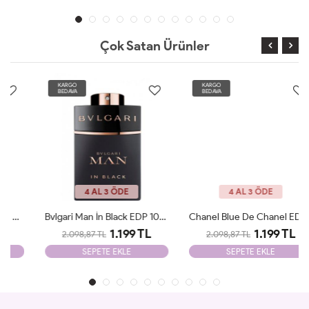
Çok Satan Ürünler
KARGO
KARGO
BEDAVA
BEDAVA
4 AL 3 ÖDE
4 AL 3 ÖDE
Bvlgari Man İn Black EDP 100ml Parfüm Man Tester
Chanel Blue De Chanel EDP 100ml Parfüm Man Tester
1.199 TL
1.199 TL
2.098,87 TL
2.098,87 TL
SEPETE EKLE
SEPETE EKLE