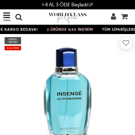
⭐4 AL 3 ÖDE Başladı!🎉
menü
E KARGO BEDAVA!
2.ÜRÜNDE %30 İNDİRİM
TÜM SİPARİŞLERD
KARGO
BEDAVA
4 AL 3 ÖDE