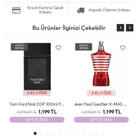
Kredi Kartına Taksit
Kapıda Ödeme İmkanı
İmkanı
Bu Ürünler İlginizi Çekebilir
KARGO
KARGO
BEDAVA
BEDAVA
4 AL 3 ÖDE
4 AL 3 ÖDE
Tom Ford Noir EDP 100ml Parfüm Man Tester
Jean Paul Gaultier X-MAS Edition 125 Ml Parfüm Man Tester
1.199 TL
1.199 TL
2.098,87 TL
2.098,87 TL
SEPETE EKLE
SEPETE EKLE