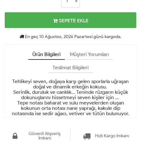
SEPETE EKLE
En geç 10 Ağustos, 2026 Pazartesi günü kargoda.
Ürün Bilgileri
Müşteri Yorumları
Teslimat Bilgileri
Tehlikeyi seven, doğaya karşı gelen sporlarla uğraşan
doğal ve dinamik erkeğin kokusu.
Serinlik, duruluk ve canlılık... Teninde rüzgarın küçük
dokunuşlarını hissetmeyi seven kişiler için ...
Tepe notası baharat ve sulu meyvelerden oluşan
kokunun orta notası nane yaprağı, kakule dip
notasında ise sedir ağacı, vetiver ve tütün bulunuyor.
Güvenli Alışveriş
Hızlı Kargo İmkanı
İmkanı