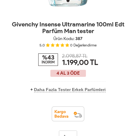
Givenchy Insense Ultramarine 100ml Edt
Parfüm Man tester
Ürün Kodu:
387
5.0
0
Değerlendirme
2.098,87 TL
%43
1.199,00
TL
İNDİRİM
4 AL 3 ÖDE
+
Daha Fazla Tester Erkek Parfümleri