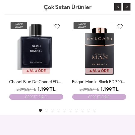
Çok Satan Ürünler
KARGO
KARGO
BEDAVA
BEDAVA
4 AL 3 ÖDE
4 AL 3 ÖDE
Chanel Blue De Chanel EDP 100ml Parfüm Man Tester
Bvlgari Man İn Black EDP 100ml Parfüm Man Tester
1.199 TL
1.199 TL
2.098,87 TL
2.098,87 TL
SEPETE EKLE
SEPETE EKLE