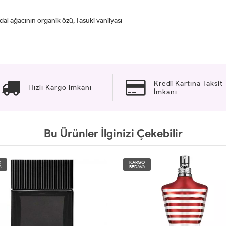
al ağacının organik özü, Tasuki vanilyası
Kredi Kartına Taksit
Hızlı Kargo İmkanı
İmkanı
Bu Ürünler İlginizi Çekebilir
O
KARGO
A
BEDAVA