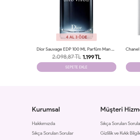
4 AL 3 ÖDE
Dior Sauvage EDP 100 ML Parfüm Man Tester
Chanel Blue De Chanel EDP 100ml Parfüm Man Tester
2.098,87 TL
199 TL
1.199 TL
SEPETE EKLE
Kurumsal
Müşteri Hizme
Hakkımızda
Sıkça Sorulan Sorul
Sıkça Sorulan Sorular
Gizlilik ve Kvkk Bilgil