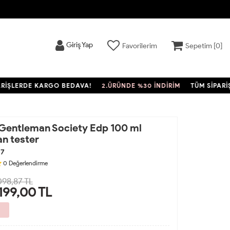
Giriş Yap
Favorilerim
Sepetim [
0
]
LERDE KARGO BEDAVA!
2.ÜRÜNDE %30 İNDİRİM
TÜM SİPARİŞLE
Gentleman Society Edp 100 ml
n tester
27
0
Değerlendirme
098,87 TL
.199,00
TL