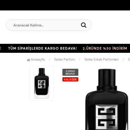
TÜM SİPARİŞLERDE KARGO BEDAVA!
2.ÜRÜNDE %30 İNDİRİM
TÜ
Anasayfa
Tester Parfüm
Tester Erkek Parfümleri
G
KARGO
BEDAVA
4 AL 3 ÖDE