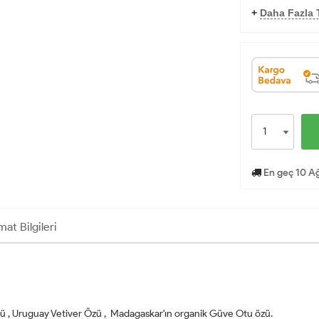
+
Daha Fazla T
En geç 10 Ağ
mat Bilgileri
özü , Uruguay Vetiver Özü , Madagaskar'ın organik Güve Otu özü.