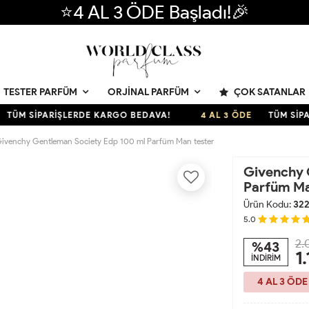
⭐4 AL 3 ÖDE Başladı!🎉
ÇOK SATANLAR
TESTER PARFÜM
ORJINAL PARFÜM
M SİPARİŞLERDE KARGO BEDAVA!
4 AL 3 ÖDE
TÜM SİPARİŞ
ivenchy Gentleman Society Edp 100 ml Parfüm Man tester
Givenchy 
Parfüm Ma
Ürün Kodu:
32
5.0
2.
%43
1
İNDİRİM
4 AL 3 ÖDE