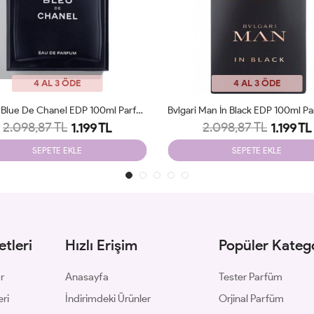
4 AL 3 ÖDE
4 AL 3 ÖDE
Bvlgari Man İn Black EDP 100ml Parfüm Man Tester
Gucci Intense Oud Edp 90 ML Man
2.098,87 TL
2.098,87 TL
1.199 TL
1.199 TL
SEPETE EKLE
SEPETE EKLE
tleri
Hızlı Erişim
Popüler Katego
ar
Anasayfa
Tester Parfüm
eri
İndirimdeki Ürünler
Orjinal Parfüm