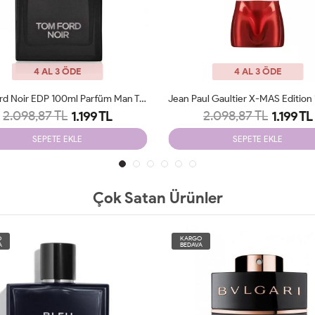
4 AL 3 ÖDE
4 AL 3 ÖDE
Jean Paul Gaultier X-MAS Edition 125 Ml Parfüm Man Tester
2.098,87 TL
2.098,87 TL
1.199 TL
1.199 TL
SEPETE EKLE
SEPETE EKLE
Çok Satan Ürünler
O
KARGO
A
BEDAVA