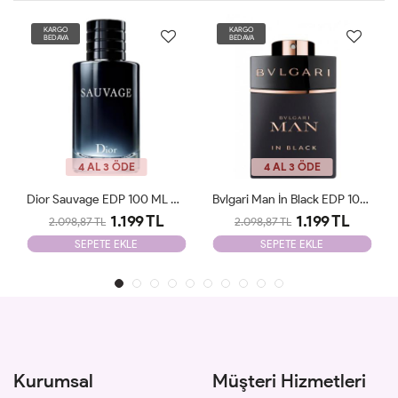
KARGO
KARGO
BEDAVA
BEDAVA
4 AL 3 ÖDE
4 AL 3 ÖDE
Bvlgari Man İn Black EDP 100ml Parfüm Man Tester
Chanel Blue De Chanel EDP 100ml Parfüm Man Tester
1.199 TL
1.199 TL
2.098,87 TL
2.098,87 TL
SEPETE EKLE
SEPETE EKLE
Kurumsal
Müşteri Hizmetleri