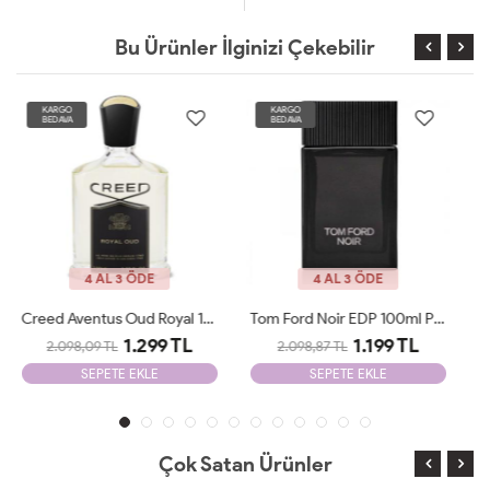
Bu Ürünler İlginizi Çekebilir
KARGO
KARGO
BEDAVA
BEDAVA
4 AL 3 ÖDE
4 AL 3 ÖDE
Tom Ford Noir EDP 100ml Parfüm Man Tester
Jean Paul Gaultier X-MAS Edition 125 Ml Parfüm Man Tester
1.199 TL
1.199 TL
2.098,87 TL
2.098,87 TL
SEPETE EKLE
SEPETE EKLE
Çok Satan Ürünler