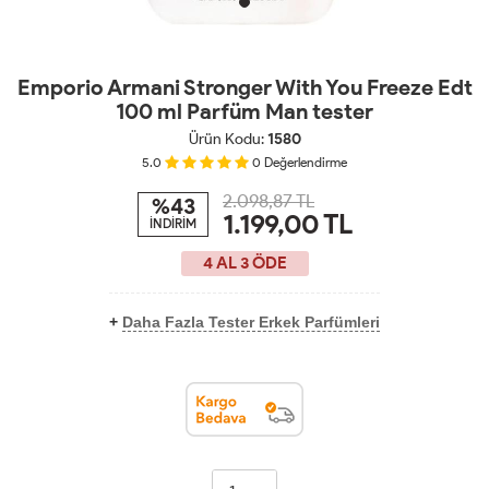
Emporio Armani Stronger With You Freeze Edt
100 ml Parfüm Man tester
Ürün Kodu:
1580
5.0
0
Değerlendirme
2.098,87 TL
%43
1.199,00
TL
İNDİRİM
4 AL 3 ÖDE
+
Daha Fazla Tester Erkek Parfümleri