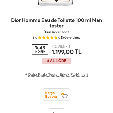
Dior Homme Eau de Toilette 100 ml Man
tester
Ürün Kodu:
1667
5.0
0
Değerlendirme
2.098,87 TL
%43
1.199,00
TL
İNDİRİM
4 AL 3 ÖDE
+
Daha Fazla Tester Erkek Parfümleri