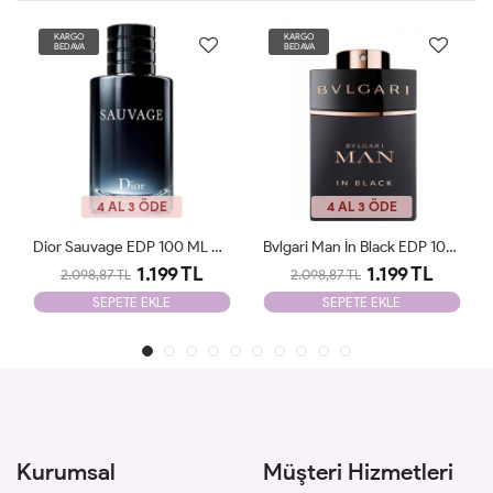
KARGO
KARGO
BEDAVA
BEDAVA
4 AL 3 ÖDE
4 AL 3 ÖDE
Bvlgari Man İn Black EDP 100ml Parfüm Man Tester
Chanel Blue De Chanel EDP 100ml Parfüm Man Tester
1.199 TL
1.199 TL
2.098,87 TL
2.098,87 TL
SEPETE EKLE
SEPETE EKLE
Kurumsal
Müşteri Hizmetleri