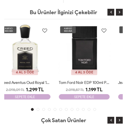
Bu Ürünler İlginizi Çekebilir
KARGO
KARGO
BEDAVA
BEDAVA
4 AL 3 ÖDE
4 AL 3 ÖDE
Tom Ford Noir EDP 100ml Parfüm Man Tester
Jean Paul Gaultier X-MAS Edition 125 Ml Parfüm Man Tester
1.199 TL
1.199 TL
2.098,87 TL
2.098,87 TL
SEPETE EKLE
SEPETE EKLE
Çok Satan Ürünler