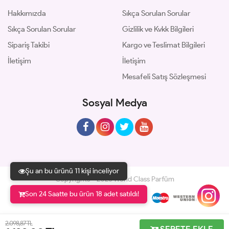
Hakkımızda
Sıkça Sorulan Sorular
Sıkça Sorulan Sorular
Gizlilik ve Kvkk Bilgileri
Sipariş Takibi
Kargo ve Teslimat Bilgileri
İletişim
İletişim
Mesafeli Satış Sözleşmesi
Sosyal Medya
Şu an bu ürünü 11 kişi inceliyor
Copyrights © 2026 World Class Parfüm
Son 24 Saatte bu ürün 18 adet satıldı!
Geliştir - powered by innovation
2.098,87 TL