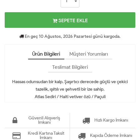
SEPETE EKLE
En geç 10 Ağustos, 2026 Pazartesi günü kargoda.
Ürün Bilgileri
Müşteri Yorumları
Teslimat Bilgileri
Hassas odunsudan bir kalp. Şaşırtıcı derecede güçlü ve çekici
tazelik, ışıltılı ve şehvetli bir ize sahip.
Atlas Sediri / Haiti vetiver özü / Paçuli
Güvenli Alışveriş
Hızlı Kargo İmkanı
İmkanı
Kredi Kartına Taksit
Kapıda Ödeme İmkanı
İmkanı