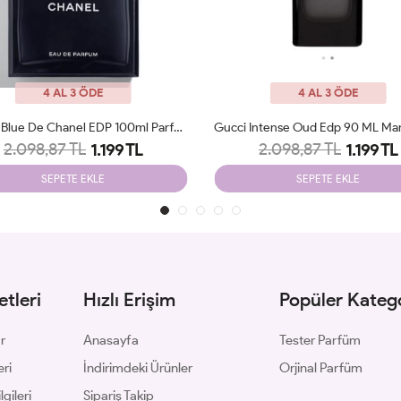
4 AL 3 ÖDE
4 AL 3 ÖDE
Chanel Blue De Chanel EDP 100ml Parfüm Man Tester
Gucci Intense Oud Edp 90 ML Man
2.098,87 TL
2.098,87 TL
1.199 TL
1.199 TL
SEPETE EKLE
SEPETE EKLE
tleri
Hızlı Erişim
Popüler Katego
ar
Anasayfa
Tester Parfüm
eri
İndirimdeki Ürünler
Orjinal Parfüm
gileri
Sipariş Takip