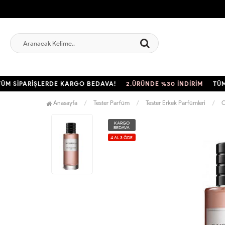
SİPARİŞLERDE KARGO BEDAVA!
2.ÜRÜNDE %30 İNDİRİM
TÜM SİP
Anasayfa
Tester Parfüm
Tester Erkek Parfümleri
C
KARGO
BEDAVA
4 AL 3 ÖDE