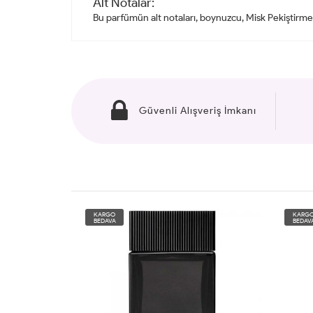
Alt Notalar:
Bu parfümün alt notaları, boynuzcu, Misk Pekiştirmes
Güvenli Alışveriş İmkanı
KARGO
KARG
BEDAVA
BEDAV