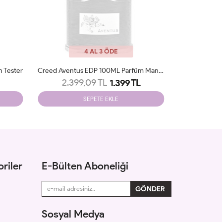
4 AL 3 ÖDE
 Tester
Creed Aventus EDP 100ML Parfüm Man Tester
2.399,09 TL
2.09
1.399 TL
SEPETE EKLE
riler
E-Bülten Aboneliği
Sosyal Medya