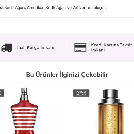
i, Sedir Ağacı, Amerikan Kedir Ağacı ve Vetiver’ten oluşur.
Kredi Kartına Taksit
Hızlı Kargo İmkanı
İmkanı
Bu Ürünler İlginizi Çekebilir
O
KARGO
A
BEDAVA