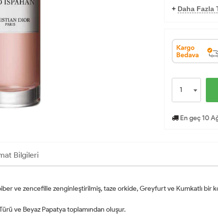
+
Daha Fazla T
En geç 10 Ağ
mat Bilgileri
ber ve zencefille zenginleştirilmiş, taze orkide, Greyfurt ve Kumkatlı bir k
a Türü ve Beyaz Papatya toplamından oluşur.