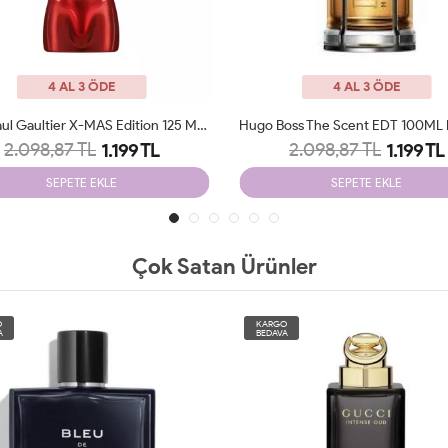
4 AL 3 ÖDE
4 AL 3 ÖDE
Jean Paul Gaultier X-MAS Edition 125 Ml Parfüm Man Tester
2.098,87 TL
2.098,87 TL
1.199 TL
1.199 TL
SEPETE EKLE
SEPETE EKLE
Çok Satan Ürünler
O
KARGO
A
BEDAVA