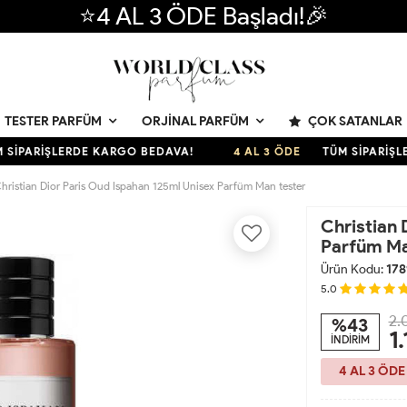
⭐4 AL 3 ÖDE Başladı!🎉
ÇOK SATANLAR
TESTER PARFÜM
ORJINAL PARFÜM
ARİŞLERDE KARGO BEDAVA!
4 AL 3 ÖDE
TÜM SİPARİŞLERD
hristian Dior Paris Oud Ispahan 125ml Unisex Parfüm Man tester
Christian 
Parfüm Ma
Ürün Kodu:
178
5.0
2.
%43
1
İNDİRİM
4 AL 3 ÖDE