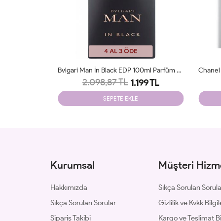
4 AL 3 ÖDE
Dior Sauvage EDP 100 ML Parfüm Man Tester
Bvlgari Man İn Black EDP 100ml Parfüm Man Tester
2.098,87 TL
199 TL
1.199 TL
SEPETE EKLE
Kurumsal
Müşteri Hizme
Hakkımızda
Sıkça Sorulan Sorul
Sıkça Sorulan Sorular
Gizlilik ve Kvkk Bilgil
Sipariş Takibi
Kargo ve Teslimat Bil