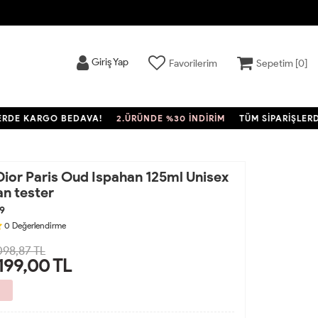
Giriş Yap
Favorilerim
Sepetim [
0
]
E KARGO BEDAVA!
2.ÜRÜNDE %30 İNDİRİM
TÜM SİPARİŞLERDE K
Dior Paris Oud Ispahan 125ml Unisex
n tester
9
0
Değerlendirme
098,87 TL
.199,00
TL