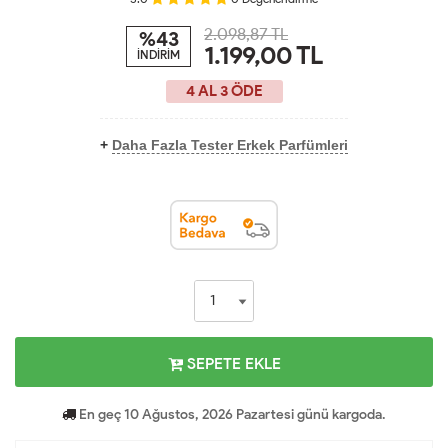
2.098,87 TL
%43
1.199,00
TL
İNDİRİM
4 AL 3 ÖDE
+
Daha Fazla Tester Erkek Parfümleri
SEPETE EKLE
En geç 10 Ağustos, 2026 Pazartesi günü kargoda.