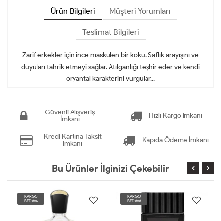
Ürün Bilgileri
Müşteri Yorumları
Teslimat Bilgileri
Zarif erkekler için ince maskulen bir koku. Saflık arayışını ve
duyuları tahrik etmeyi sağlar. Atılganlığı teşhir eder ve kendi
oryantal karakterini vurgular...
Güvenli Alışveriş
Hızlı Kargo İmkanı
İmkanı
Kredi Kartına Taksit
Kapıda Ödeme İmkanı
İmkanı
Bu Ürünler İlginizi Çekebilir
KARGO
KARGO
BEDAVA
BEDAVA