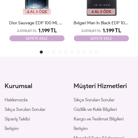
4 AL 3 ÖDE
4 AL 3 ÖDE
Dior Sauvage EDP 100 ML Parfüm Man Tester
Bvlgari Man İn Black EDP 100ml Parfüm Man Tester
Chanel Blue De Chanel EDP 100ml Parfüm Man Tester
1.199 TL
1.199 TL
2.098,87 TL
2.098,87 TL
SEPETE EKLE
SEPETE EKLE
Kurumsal
Müşteri Hizmetleri
Hakkımızda
Sıkça Sorulan Sorular
Sıkça Sorulan Sorular
Gizlilik ve Kvkk Bilgileri
Sipariş Takibi
Kargo ve Teslimat Bilgileri
İletişim
İletişim
Mesafeli Satış Sözleşmesi