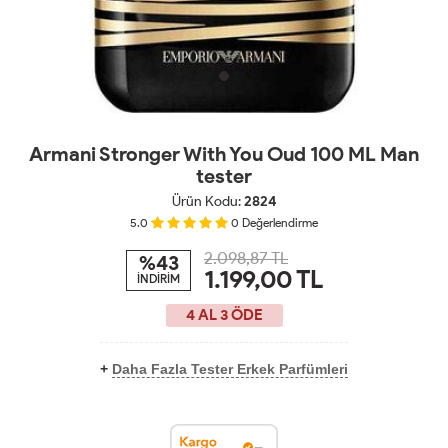
Armani Stronger With You Oud 100 ML Man
tester
Ürün Kodu:
2824
5.0
0
Değerlendirme
2.098,87 TL
%43
1.199,00
TL
İNDİRİM
4 AL 3 ÖDE
+
Daha Fazla Tester Erkek Parfümleri