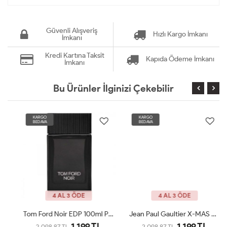
Güvenli Alışveriş
Hızlı Kargo İmkanı
İmkanı
Kredi Kartına Taksit
Kapıda Ödeme İmkanı
İmkanı
Bu Ürünler İlginizi Çekebilir
KARGO
KARGO
BEDAVA
BEDAVA
4 AL 3 ÖDE
4 AL 3 ÖDE
Tom Ford Noir EDP 100ml Parfüm Man Tester
Jean Paul Gaultier X-MAS Edition 125 Ml Parfüm Man Tester
1.199 TL
1.199 TL
2.098,87 TL
2.098,87 TL