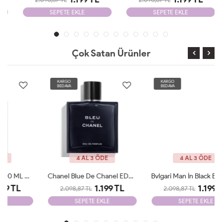
SEPETE EKLE
SEPETE EKLE
Çok Satan Ürünler
KARGO
KARGO
BEDAVA
BEDAVA
4 AL 3 ÖDE
4 AL 3 ÖDE
Chanel Blue De Chanel EDP 100ml Parfüm Man Tester
Bvlgari Man İn Black EDP 100ml Parfüm Man Tester
1.199 TL
1.199 TL
2.098,87 TL
2.098,87 TL
SEPETE EKLE
SEPETE EKLE