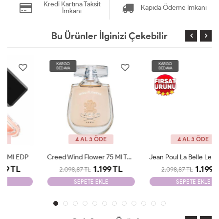
Kredi Kartına Taksit
Kapıda Ödeme İmkanı
İmkanı
Bu Ürünler İlginizi Çekebilir
KARGO
KARGO
BEDAVA
BEDAVA
4 AL 3 ÖDE
4 AL 3 ÖDE
Creed Wind Flower 75 Ml Tester
Jean Poul La Belle Le Parfum Edp 100 ML Woman Tester
1.199 TL
1.199 TL
2.098,87 TL
2.098,87 TL
SEPETE EKLE
SEPETE EKLE