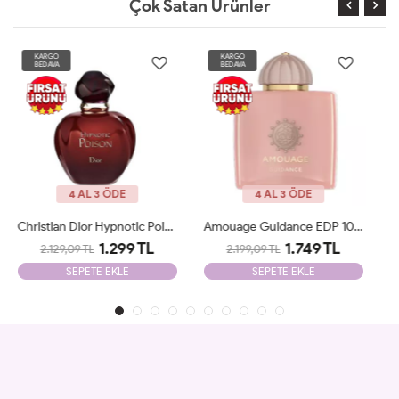
Çok Satan Ürünler
KARGO
KARGO
BEDAVA
BEDAVA
YENİ
4 AL 3 ÖDE
4 AL 3 ÖDE
Amouage Guidance EDP 100 Ml Tester
Yves Saint Laurent Libre İntence Edp 90 Ml Tester
1.749 TL
1.249 TL
2.199,09 TL
2.099,09 TL
SEPETE EKLE
SEPETE EKLE