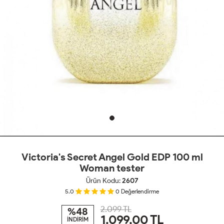
Victoria's Secret Angel Gold EDP 100 ml
Woman tester
Ürün Kodu:
2607
5.0
0
Değerlendirme
2.099 TL
%48
1.099,00
TL
İNDİRİM