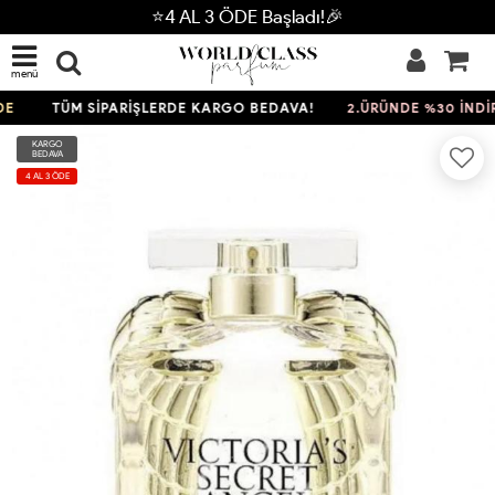
⭐4 AL 3 ÖDE Başladı!🎉
menü
TÜM SİPARİŞLERDE KARGO BEDAVA!
2.ÜRÜNDE %30 İNDİRİM
KARGO
BEDAVA
4 AL 3 ÖDE