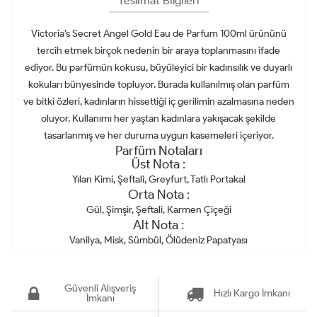
Teslimat Bilgileri
Victoria’s Secret Angel Gold Eau de Parfum 100ml ürününü
tercih etmek birçok nedenin bir araya toplanmasını ifade
ediyor. Bu parfümün kokusu, büyüleyici bir kadınsılık ve duyarlı
kokuları bünyesinde topluyor. Burada kullanılmış olan parfüm
ve bitki özleri, kadınların hissettiği iç gerilimin azalmasına neden
oluyor. Kullanımı her yaştan kadınlara yakışacak şekilde
tasarlanmış ve her duruma uygun kasemeleri içeriyor.
Parfüm Notaları
Üst Nota :
Yılan Kimi, Şeftali, Greyfurt, Tatlı Portakal
Orta Nota :
Gül, Şimşir, Şeftali, Karmen Çiçeği
Alt Nota :
Vanilya, Misk, Sümbül, Ölüdeniz Papatyası
Güvenli Alışveriş
Hızlı Kargo İmkanı
İmkanı