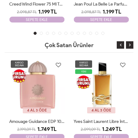
Creed Wind Flower 75 Ml Tester
Jean Poul La Belle Le Parfum Edp 100 ML Woman Tester
1.199 TL
1.199 TL
2.098,87 TL
2.098,87 TL
SEPETE EKLE
SEPETE EKLE
Çok Satan Ürünler
KARGO
KARGO
BEDAVA
BEDAVA
YENİ
4 AL 3 ÖDE
4 AL 3 ÖDE
Amouage Guidance EDP 100 Ml Tester
Yves Saint Laurent Libre İntence Edp 90 Ml Tester
1.749 TL
1.249 TL
2.199,09 TL
2.099,09 TL
SEPETE EKLE
SEPETE EKLE