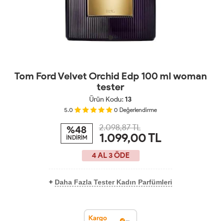
Tom Ford Velvet Orchid Edp 100 ml woman
tester
Ürün Kodu:
13
5.0
0
Değerlendirme
2.098,87 TL
%48
1.099,00
TL
İNDİRİM
4 AL 3 ÖDE
+
Daha Fazla Tester Kadın Parfümleri