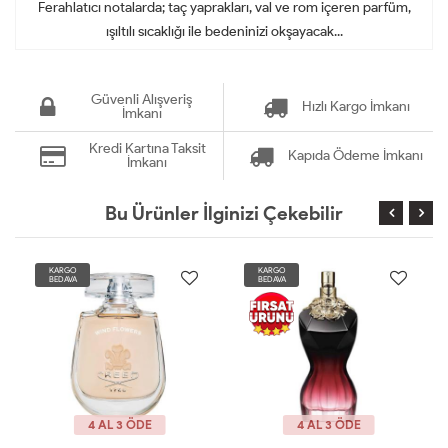
Ferahlatıcı notalarda; taç yaprakları, val ve rom içeren parfüm,
ışıltılı sıcaklığı ile bedeninizi okşayacak...
Güvenli Alışveriş
Hızlı Kargo İmkanı
İmkanı
Kredi Kartına Taksit
Kapıda Ödeme İmkanı
İmkanı
Bu Ürünler İlginizi Çekebilir
KARGO
KARGO
BEDAVA
BEDAVA
4 AL 3 ÖDE
4 AL 3 ÖDE