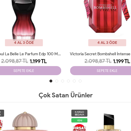
4 AL 3 ÖDE
4 AL 3 ÖDE
Victoria Secret Bombshell İntense Edp 100 Ml Tester
2.098,87 TL
2.098,87 TL
1.199 TL
1.199 TL
SEPETE EKLE
SEPETE EKLE
Çok Satan Ürünler
O
KARGO
A
BEDAVA