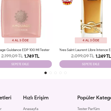
4 AL 3 ÖDE
4 AL 3 ÖDE
Yves Saint Laurent Libre İntence Edp 90 Ml Tester
2.099,09 TL
2.098,87 TL
1.249 TL
1.199 TL
SEPETE EKLE
SEPETE EKLE
tleri
Hızlı Erişim
Popüler Katego
ar
Anasayfa
Tester Parfüm