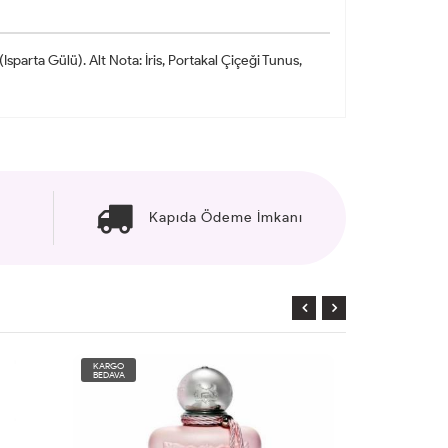
sparta Gülü). Alt Nota: İris, Portakal Çiçeği Tunus,
Kapıda Ödeme İmkanı
KARGO
KARGO
BEDAVA
BEDAVA