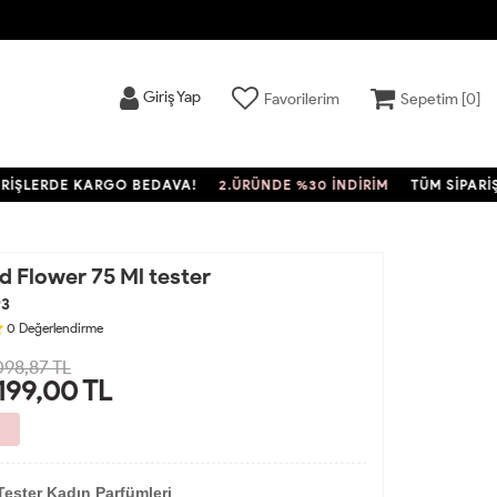
Giriş Yap
Favorilerim
Sepetim [
0
]
LERDE KARGO BEDAVA!
2.ÜRÜNDE %30 İNDİRİM
TÜM SİPARİŞLER
 Flower 75 Ml tester
93
0
Değerlendirme
098,87 TL
.199,00
TL
Tester Kadın Parfümleri