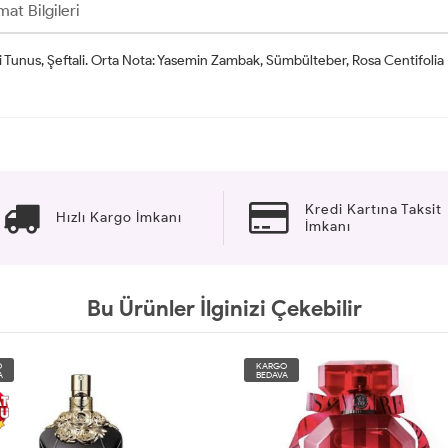
mat Bilgileri
 Tunus, Şeftali. Orta Nota: Yasemin Zambak, Sümbülteber, Rosa Centifolia (I
Kredi Kartına Taksit
Hızlı Kargo İmkanı
İmkanı
Bu Ürünler İlginizi Çekebilir
O
KARGO
A
BEDAVA