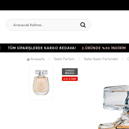
TÜM SİPARİŞLERDE KARGO BEDAVA!
2.ÜRÜNDE %30 İNDİRİM
TÜM
Anasayfa
Tester Parfüm
Tester Kadın Parfümleri
C
KARGO
BEDAVA
4 AL 3 ÖDE