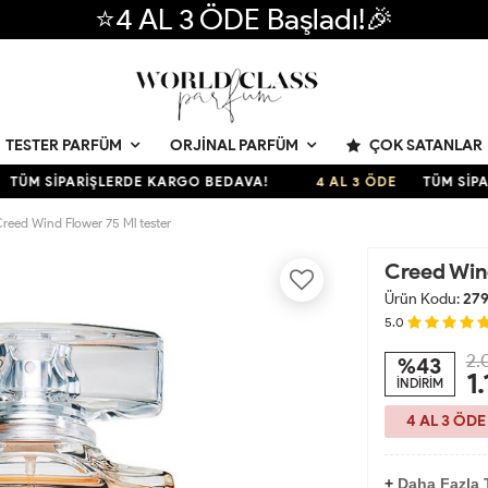
⭐4 AL 3 ÖDE Başladı!🎉
ÇOK SATANLAR
TESTER PARFÜM
ORJINAL PARFÜM
 SİPARİŞLERDE KARGO BEDAVA!
4 AL 3 ÖDE
TÜM SİPARİŞ
reed Wind Flower 75 Ml tester
Creed Wind
Ürün Kodu:
27
5.0
2.
%43
1
İNDİRİM
4 AL 3 ÖDE
+
Daha Fazla 