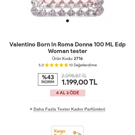
Valentino Born In Roma Donna 100 ML Edp
Woman tester
Ürün Kodu:
2716
5.0
10
Değerlendirme
2.098,87 TL
%43
1.199,00
TL
İNDİRİM
4 AL 3 ÖDE
+
Daha Fazla Tester Kadın Parfümleri