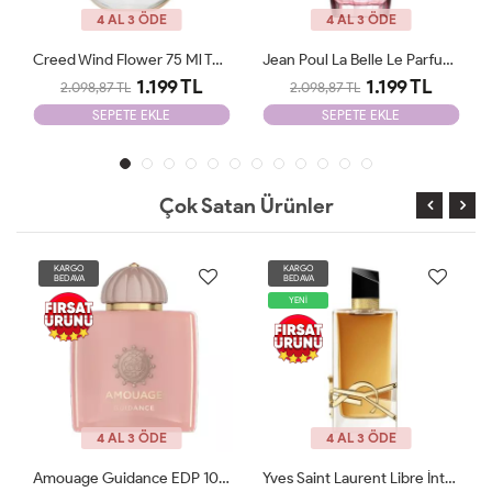
4 AL 3 ÖDE
4 AL 3 ÖDE
Creed Wind Flower 75 Ml Tester
Jean Poul La Belle Le Parfum Edp 100 ML Woman Tester
1.199 TL
1.199 TL
2.098,87 TL
2.098,87 TL
SEPETE EKLE
SEPETE EKLE
Çok Satan Ürünler
KARGO
KARGO
BEDAVA
BEDAVA
YENİ
4 AL 3 ÖDE
4 AL 3 ÖDE
Amouage Guidance EDP 100 Ml Tester
Yves Saint Laurent Libre İntence Edp 90 Ml Tester