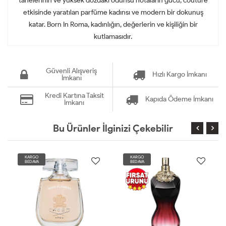
tanelerinin ve yüksek dozdaki odunsu notaların gücü, couture
etkisinde yaratılan parfüme kadınsı ve modern bir dokunuş
katar. Born In Roma, kadınlığın, değerlerin ve kişiliğin bir
kutlamasıdır.
Güvenli Alışveriş
Hızlı Kargo İmkanı
İmkanı
Kredi Kartına Taksit
Kapıda Ödeme İmkanı
İmkanı
Bu Ürünler İlginizi Çekebilir
KARGO
KARGO
BEDAVA
BEDAVA