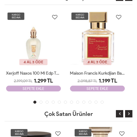
KARGO
KARGO
BEDAVA
BEDAVA
YENİ
4 AL 3 ÖDE
4 AL 3 ÖDE
Maison Francis Kurkdjian Baccarat 70 Ml EDP Unisex Tester
Maison Francis Kurkdjian Baccarat 540 Etrait De 70ml Unisex Tester
1.199 TL
1.199 TL
2.098,87 TL
2.098,87 TL
SEPETE EKLE
SEPETE EKLE
Çok Satan Ürünler
KARGO
KARGO
BEDAVA
BEDAVA