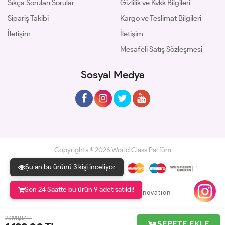
Sıkça Sorulan Sorular
Gizlilik ve Kvkk Bilgileri
Sipariş Takibi
Kargo ve Teslimat Bilgileri
İletişim
İletişim
Mesafeli Satış Sözleşmesi
Sosyal Medya
Copyrights © 2026 World Class Parfüm
Şu an bu ürünü 3 kişi inceliyor
Son 24 Saatte bu ürün 9 adet satıldı!
Geliştir - powered by innovation
2.098,87 TL
SEPETE EKLE