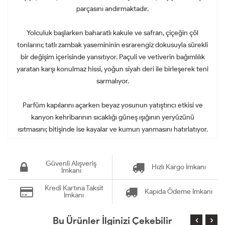
parçasını andırmaktadır.
Yolculuk başlarken baharatlı kakule ve safran, çiçeğin çöl
tonlarını; tatlı zambak yasemininin esrarengiz dokusuyla sürekli
bir değişim içerisinde yansıtıyor. Paçuli ve vetiverin bağımlılık
yaratan karşı konulmaz hissi, yoğun siyah deri ile birleşerek teni
sarmalıyor.
Parfüm kapılarını açarken beyaz yosunun yatıştırıcı etkisi ve
kanyon kehribarının sıcaklığı güneş ışığının yeryüzünü
ısıtmasını; bitişinde ise kayalar ve kumun yanmasını hatırlatıyor.
Güvenli Alışveriş
Hızlı Kargo İmkanı
İmkanı
Kredi Kartına Taksit
Kapıda Ödeme İmkanı
İmkanı
Bu Ürünler İlginizi Çekebilir