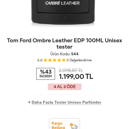
Tom Ford Ombre Leather EDP 100ML Unisex
tester
Ürün Kodu:
544
5.0
0
Değerlendirme
2.098,87 TL
%43
1.199,00
TL
İNDİRİM
4 AL 3 ÖDE
+
Daha Fazla Tester Unisex Parfümler