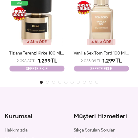
4 AL 3 ÖDE
4 AL 3 ÖDE
Vanilla Sex Tom Ford 100 Ml Tester
Vanilla Powder MATİERE PREMİERE 100ml Unisex Tester
1.299 TL
1.850 TL
2.035,09 TL
2.100,09 TL
SEPETE EKLE
SEPETE EKLE
Kurumsal
Müşteri Hizmetleri
Hakkımızda
Sıkça Sorulan Sorular