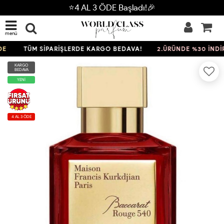
⭐4 AL 3 ÖDE Başladı!🎉
menü
TÜM SİPARİŞLERDE KARGO BEDAVA!
2.ÜRÜNDE %30 İNDİRİ
KARGO
BEDAVA
YENİ
4 AL 3 ÖDE