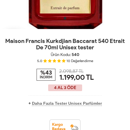
Maison Francis Kurkdjian Baccarat 540 Etrait
De 70ml Unisex tester
Ürün Kodu:
540
5.0
10
Değerlendirme
2.098,87 TL
%43
1.199,00
TL
İNDİRİM
4 AL 3 ÖDE
+
Daha Fazla Tester Unisex Parfümler