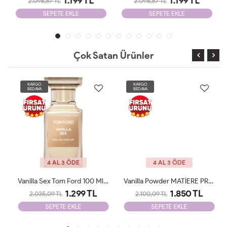
1.199 TL
1.199 TL
2.098,87 TL
2.098,87 TL
SEPETE EKLE
SEPETE EKLE
Çok Satan Ürünler
KARGO
KARGO
BEDAVA
BEDAVA
4 AL 3 ÖDE
4 AL 3 ÖDE
Vanilla Sex Tom Ford 100 Ml Tester
Vanilla Powder MATİERE PREMİERE 100ml Unisex Tester
1.299 TL
1.850 TL
2.035,09 TL
2.100,09 TL
SEPETE EKLE
SEPETE EKLE