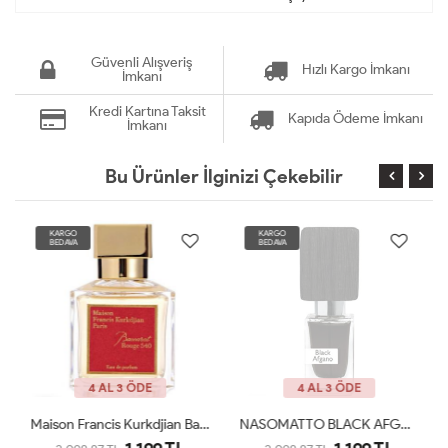
Güvenli Alışveriş
Hızlı Kargo İmkanı
İmkanı
Kredi Kartına Taksit
Kapıda Ödeme İmkanı
İmkanı
Bu Ürünler İlginizi Çekebilir
KARGO
KARGO
BEDAVA
BEDAVA
4 AL 3 ÖDE
4 AL 3 ÖDE
Maison Francis Kurkdjian Baccarat 70 Ml EDP Unisex Tester
NASOMATTO BLACK AFGANO EDP 30 ML Unisex Tester