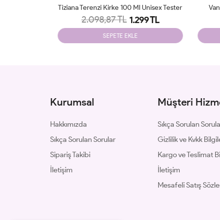
l Unisex Tester
Vanilla Sex Tom Ford 100 Ml Tester
2.035,09 TL
299 TL
1.299 TL
SEPETE EKLE
Kurumsal
Müşteri Hizme
Hakkımızda
Sıkça Sorulan Sorul
Sıkça Sorulan Sorular
Gizlilik ve Kvkk Bilgil
Sipariş Takibi
Kargo ve Teslimat Bil
İletişim
İletişim
Mesafeli Satış Sözl