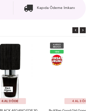
Kapıda Ödeme İmkanı
KARGO
KARGO
BEDAVA
BEDAVA
YENİ
4 AL 3 ÖDE
NASOMATTO BLACK AFGANO EDP 30 ML Unisex Tester
By Kilian Good Girl Gone Bad 50 Ml EDP Unisex Tester