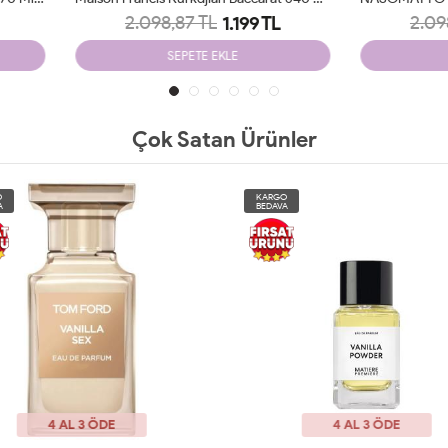
2.098,87 TL
2.098,87 TL
1.199 TL
1.199 TL
SEPETE EKLE
SEPETE EKLE
Çok Satan Ürünler
O
KARGO
A
BEDAVA
YENİ
4 AL 3 ÖDE
4 AL 3 ÖDE