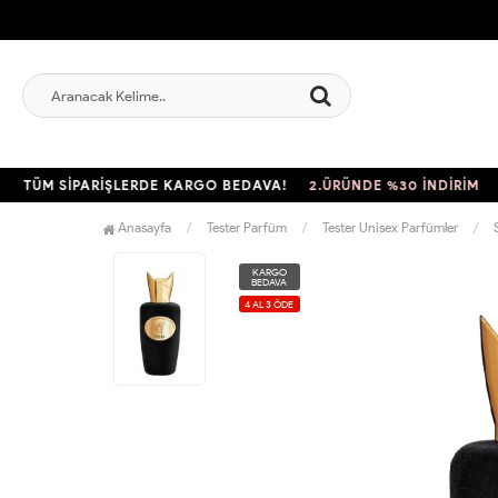
ÜM SİPARİŞLERDE KARGO BEDAVA!
2.ÜRÜNDE %30 İNDİRİM
TÜM 
Anasayfa
Tester Parfüm
Tester Unisex Parfümler
KARGO
BEDAVA
4 AL 3 ÖDE