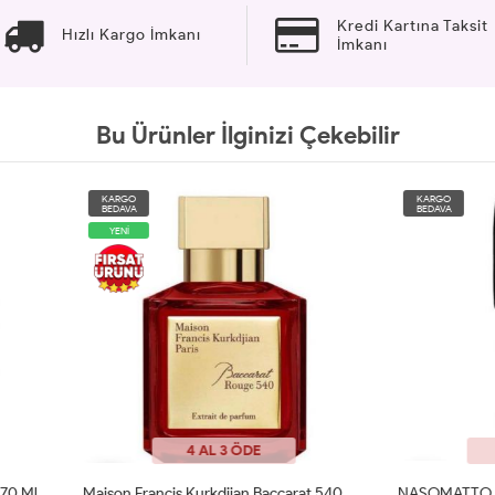
Kredi Kartına Taksit
Hızlı Kargo İmkanı
İmkanı
Bu Ürünler İlginizi Çekebilir
O
KARGO
A
BEDAVA
4 AL 3 ÖDE
4 AL 3 ÖDE
Maison Francis Kurkdjian Baccarat 540 Etrait De 70ml Unisex Tester