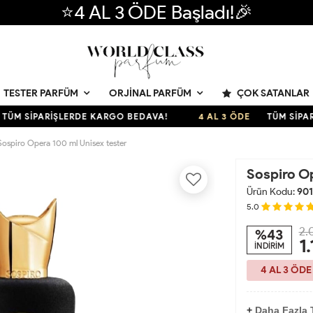
⭐4 AL 3 ÖDE Başladı!🎉
ÇOK SATANLAR
TESTER PARFÜM
ORJINAL PARFÜM
SİPARİŞLERDE KARGO BEDAVA!
4 AL 3 ÖDE
TÜM SİPARİŞL
Sospiro Opera 100 ml Unisex tester
Sospiro Op
Ürün Kodu:
901
5.0
2.
%43
1
İNDİRİM
4 AL 3 ÖDE
+
Daha Fazla 