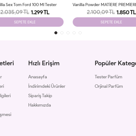
Vanilla Powder MATİERE PREMİERE 100ml Unisex Tester
2.100,09 TL
2.098,87 TL
1.850 TL
1.199 TL
SEPETE EKLE
SEPETE EKLE
tleri
Hızlı Erişim
Popüler Katego
ar
Anasayfa
Tester Parfüm
eri
İndirimdeki Ürünler
Orjinal Parfüm
gileri
Sipariş Takip
Hakkımızda
eşmesi