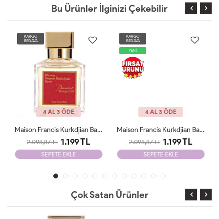
Bu Ürünler İlginizi Çekebilir
KARGO
KARGO
BEDAVA
BEDAVA
YENİ
4 AL 3 ÖDE
4 AL 3 ÖDE
Maison Francis Kurkdjian Baccarat 70 Ml EDP Unisex Tester
Maison Francis Kurkdjian Baccarat 540 Etrait De 70ml Unisex Tester
1.199 TL
1.199 TL
2.098,87 TL
2.098,87 TL
SEPETE EKLE
SEPETE EKLE
Çok Satan Ürünler