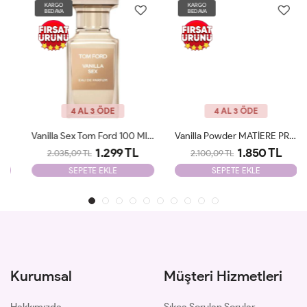
KARGO
KARGO
BEDAVA
BEDAVA
4 AL 3 ÖDE
4 AL 3 ÖDE
Vanilla Sex Tom Ford 100 Ml Tester
Vanilla Powder MATİERE PREMİERE 100ml Unisex Tester
1.299 TL
1.850 TL
2.035,09 TL
2.100,09 TL
SEPETE EKLE
SEPETE EKLE
Kurumsal
Müşteri Hizmetleri