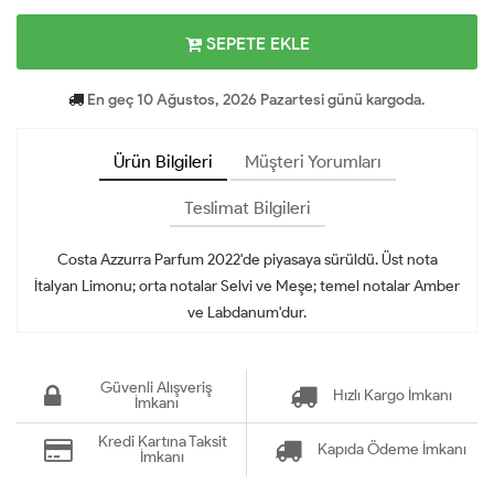
SEPETE EKLE
En geç 10 Ağustos, 2026 Pazartesi günü kargoda.
Ürün Bilgileri
Müşteri Yorumları
Teslimat Bilgileri
Costa Azzurra Parfum 2022'de piyasaya sürüldü. Üst nota
İtalyan Limonu; orta notalar Selvi ve Meşe; temel notalar Amber
ve Labdanum'dur.
Güvenli Alışveriş
Hızlı Kargo İmkanı
İmkanı
Kredi Kartına Taksit
Kapıda Ödeme İmkanı
İmkanı