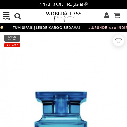
⭐4 AL 3 ÖDE Başladı!🎉
menü
TÜM SİPARİŞLERDE KARGO BEDAVA!
2.ÜRÜNDE %30 İNDİRİM
KARGO
BEDAVA
4 AL 3 ÖDE