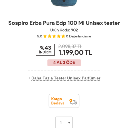
Sospiro Erba Pura Edp 100 Ml Unisex tester
Ürün Kodu:
902
5.0
0
Değerlendirme
2.098,87 TL
%43
1.199,00
TL
İNDİRİM
4 AL 3 ÖDE
+
Daha Fazla Tester Unisex Parfümler