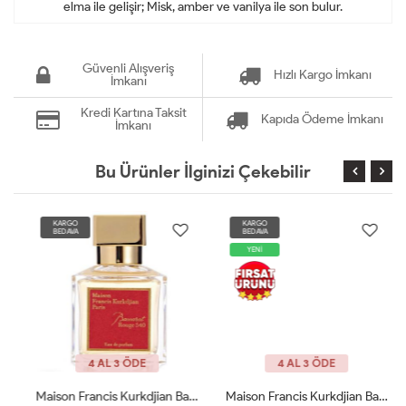
elma ile gelişir; Misk, amber ve vanilya ile son bulur.
Güvenli Alışveriş
Hızlı Kargo İmkanı
İmkanı
Kredi Kartına Taksit
Kapıda Ödeme İmkanı
İmkanı
Bu Ürünler İlginizi Çekebilir
KARGO
KARGO
BEDAVA
BEDAVA
YENİ
4 AL 3 ÖDE
4 AL 3 ÖDE
Maison Francis Kurkdjian Baccarat 70 Ml EDP Unisex Tester
Maison Francis Kurkdjian Baccarat 540 Etrait De 70ml Unisex Tester