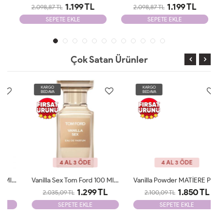
1.199 TL
1.199 TL
2.098,87 TL
2.098,87 TL
SEPETE EKLE
SEPETE EKLE
Çok Satan Ürünler
KARGO
KARGO
BEDAVA
BEDAVA
4 AL 3 ÖDE
4 AL 3 ÖDE
Vanilla Sex Tom Ford 100 Ml Tester
Vanilla Powder MATİERE PREMİERE 100ml Unisex Tester
1.299 TL
1.850 TL
2.035,09 TL
2.100,09 TL
SEPETE EKLE
SEPETE EKLE