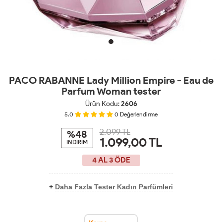
PACO RABANNE Lady Million Empire - Eau de
Parfum Woman tester
Ürün Kodu:
2606
5.0
0
Değerlendirme
2.099 TL
%48
1.099,00
TL
İNDİRİM
4 AL 3 ÖDE
+
Daha Fazla Tester Kadın Parfümleri