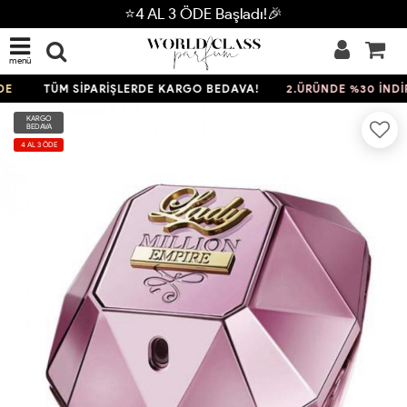
⭐4 AL 3 ÖDE Başladı!🎉
menü
TÜM SİPARİŞLERDE KARGO BEDAVA!
2.ÜRÜNDE %30 İNDİRİ
KARGO
BEDAVA
4 AL 3 ÖDE