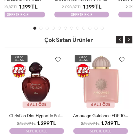
1.199 TL
1.199 TL
2.098,87 TL
2.098,87 TL
SEPETE EKLE
SEPETE EKLE
Çok Satan Ürünler
KARGO
KARGO
BEDAVA
BEDAVA
YENİ
4 AL 3 ÖDE
4 AL 3 ÖDE
Amouage Guidance EDP 100 Ml Tester
Yves Saint Laurent Libre İntence Edp 90 Ml Tester
1.749 TL
1.249 TL
2.199,09 TL
2.099,09 TL
SEPETE EKLE
SEPETE EKLE