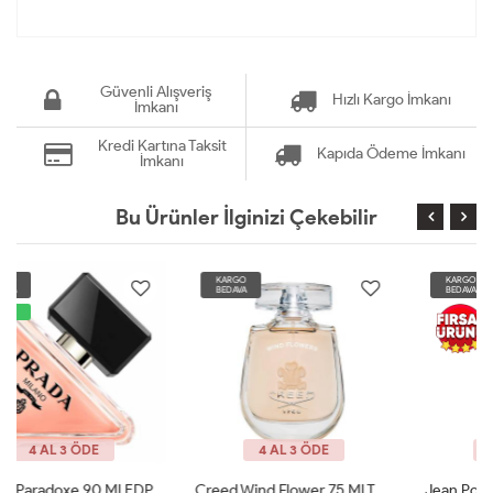
Güvenli Alışveriş
Hızlı Kargo İmkanı
İmkanı
Kredi Kartına Taksit
Kapıda Ödeme İmkanı
İmkanı
Bu Ürünler İlginizi Çekebilir
KARGO
KARGO
BEDAVA
BEDAVA
4 AL 3 ÖDE
4 AL 3 ÖDE
Creed Wind Flower 75 Ml Tester
Jean Poul La Belle Le Parfum Edp 100 ML Woman Tester