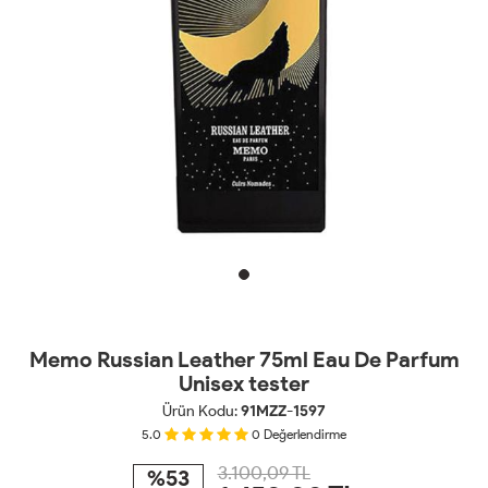
Memo Russian Leather 75ml Eau De Parfum
Unisex tester
Ürün Kodu:
91MZZ-1597
5.0
0
Değerlendirme
3.100,09 TL
%53