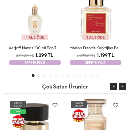
YENİ
4 AL 3 ÖDE
4 AL 3 ÖDE
Xerjoff Naxos 100 Ml Edp Tester
Maison Francis Kurkdjian Baccarat 70 Ml EDP Unisex Tester
Maison Francis Kurkdjian Baccarat 540 Etrait De 70ml Unisex Tester
1.199 TL
1.199 TL
2.098,87 TL
2.098,87 TL
SEPETE EKLE
SEPETE EKLE
Çok Satan Ürünler
KARGO
KARGO
BEDAVA
BEDAVA