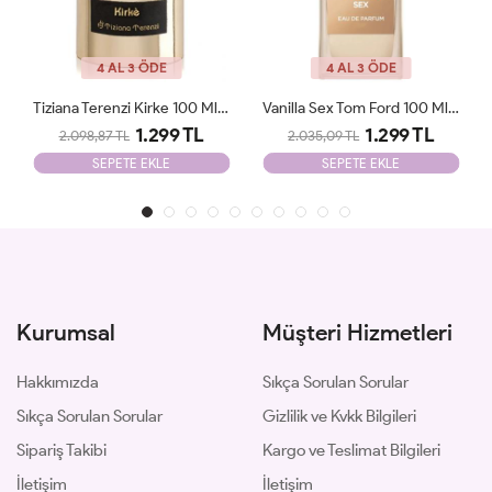
DE
4 AL 3 ÖDE
4 AL 3 ÖDE
Tiziana Terenzi Kirke 100 Ml Unisex Tester
Vanilla Sex Tom Ford 100 Ml Tester
299 TL
1.299 TL
1.850 
2.035,09 TL
2.100,09 TL
LE
SEPETE EKLE
SEPETE EKLE
Kurumsal
Müşteri Hizmetleri
Hakkımızda
Sıkça Sorulan Sorular
Sıkça Sorulan Sorular
Gizlilik ve Kvkk Bilgileri
Sipariş Takibi
Kargo ve Teslimat Bilgileri
İletişim
İletişim