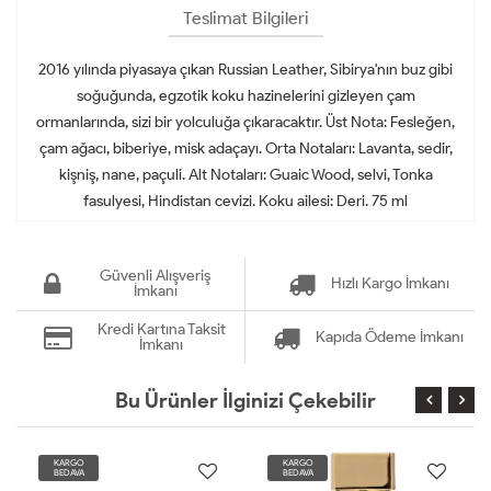
Teslimat Bilgileri
2016 yılında piyasaya çıkan Russian Leather, Sibirya'nın buz gibi
soğuğunda, egzotik koku hazinelerini gizleyen çam
ormanlarında, sizi bir yolculuğa çıkaracaktır. Üst Nota: Fesleğen,
çam ağacı, biberiye, misk adaçayı. Orta Notaları: Lavanta, sedir,
kişniş, nane, paçuli. Alt Notaları: Guaic Wood, selvi, Tonka
fasulyesi, Hindistan cevizi. Koku ailesi: Deri. 75 ml
Güvenli Alışveriş
Hızlı Kargo İmkanı
İmkanı
Kredi Kartına Taksit
Kapıda Ödeme İmkanı
İmkanı
Bu Ürünler İlginizi Çekebilir
KARGO
KARGO
BEDAVA
BEDAVA