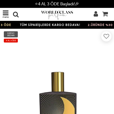
⭐4 AL 3 ÖDE Başladı!🎉
menü
3 ÖDE
TÜM SİPARİŞLERDE KARGO BEDAVA!
2.ÜRÜNDE %30 İN
KARGO
BEDAVA
4 AL 3 ÖDE