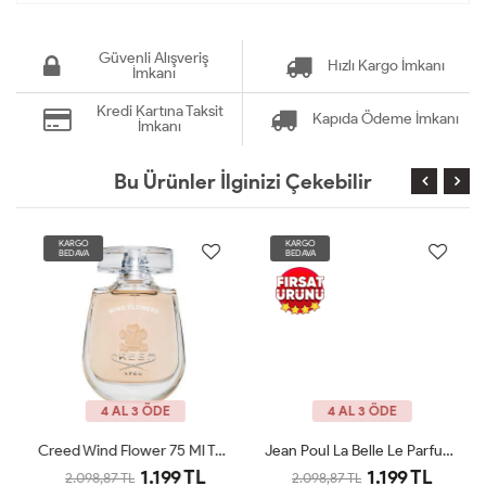
Güvenli Alışveriş
Hızlı Kargo İmkanı
İmkanı
Kredi Kartına Taksit
Kapıda Ödeme İmkanı
İmkanı
Bu Ürünler İlginizi Çekebilir
KARGO
KARGO
BEDAVA
BEDAVA
4 AL 3 ÖDE
4 AL 3 ÖDE
Creed Wind Flower 75 Ml Tester
Jean Poul La Belle Le Parfum Edp 100 ML Woman Tester
1.199 TL
1.199 TL
2.098,87 TL
2.098,87 TL