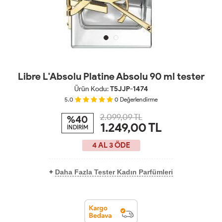
Libre L'Absolu Platine Absolu 90 ml tester
Ürün Kodu:
T5JJP-1474
5.0
0
Değerlendirme
2.099,09 TL
%40
1.249,00
TL
İNDİRİM
4 AL 3 ÖDE
+
Daha Fazla Tester Kadın Parfümleri