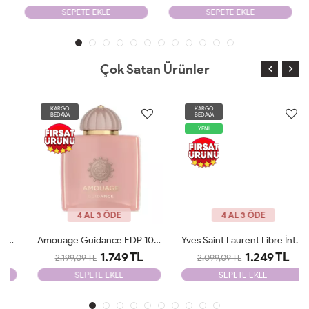
SEPETE EKLE
SEPETE EKLE
Çok Satan Ürünler
KARGO
KARGO
BEDAVA
BEDAVA
YENİ
4 AL 3 ÖDE
4 AL 3 ÖDE
Amouage Guidance EDP 100 Ml Tester
Yves Saint Laurent Libre İntence Edp 90 Ml Tester
1.749 TL
1.249 TL
2.199,09 TL
2.099,09 TL
SEPETE EKLE
SEPETE EKLE