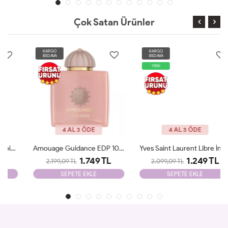
Çok Satan Ürünler
KARGO
KARGO
BEDAVA
BEDAVA
YENİ
4 AL 3 ÖDE
4 AL 3 ÖDE
Amouage Guidance EDP 100 Ml Tester
Yves Saint Laurent Libre İntence Edp 90 Ml Tester
1.749 TL
1.249 TL
2.199,09 TL
2.099,09 TL
SEPETE EKLE
SEPETE EKLE