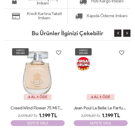
Hızlı Kargo İmkanı
İmkanı
Kredi Kartına Taksit
Kapıda Ödeme İmkanı
İmkanı
Bu Ürünler İlginizi Çekebilir
KARGO
KARGO
BEDAVA
BEDAVA
4 AL 3 ÖDE
4 AL 3 ÖDE
Creed Wind Flower 75 Ml Tester
Jean Poul La Belle Le Parfum Edp 100 ML Woman Tester
1.199 TL
1.199 TL
2.098,87 TL
2.098,87 TL
SEPETE EKLE
SEPETE EKLE