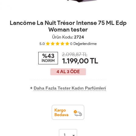
Lancôme La Nuit Trésor Intense 75 ML Edp
Woman tester
Ürün Kodu:
2724
5.0
0
Değerlendirme
2.098,87 TL
%43
1.199,00
TL
İNDİRİM
4 AL 3 ÖDE
+
Daha Fazla Tester Kadın Parfümleri