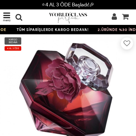
⭐4 AL 3 ÖDE Başladı!🎉
menü
E
TÜM SİPARİŞLERDE KARGO BEDAVA!
2.ÜRÜNDE %30 İNDİR
KARGO
BEDAVA
4 AL 3 ÖDE