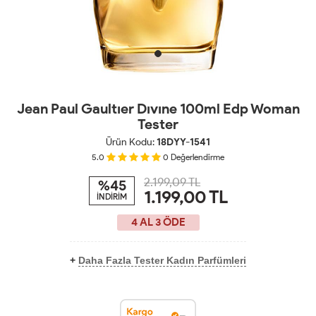
Jean Paul Gaultıer Dıvıne 100ml Edp Woman
Tester
Ürün Kodu:
18DYY-1541
5.0
0
Değerlendirme
2.199,09 TL
%45
1.199,00
TL
İNDİRİM
4 AL 3 ÖDE
+
Daha Fazla Tester Kadın Parfümleri