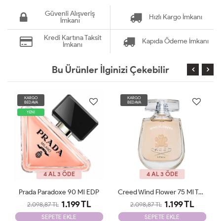
Güvenli Alışveriş
Hızlı Kargo İmkanı
İmkanı
Kredi Kartına Taksit
Kapıda Ödeme İmkanı
İmkanı
Bu Ürünler İlginizi Çekebilir
KARGO
KARGO
BEDAVA
BEDAVA
4 AL 3 ÖDE
4 AL 3 ÖDE
Creed Wind Flower 75 Ml Tester
Jean Poul La Belle Le Parfum Edp 100 ML Woman Tester
1.199 TL
1.199 TL
2.098,87 TL
2.098,87 TL
SEPETE EKLE
SEPETE EKLE