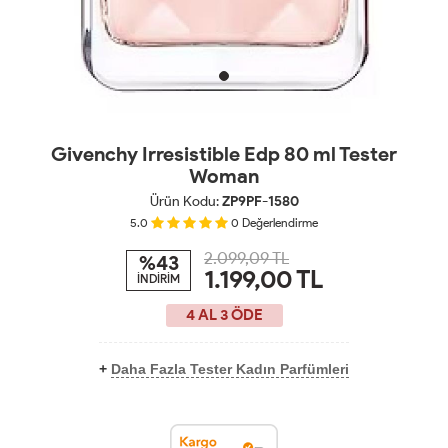
Givenchy Irresistible Edp 80 ml Tester
Woman
Ürün Kodu:
ZP9PF-1580
5.0
0
Değerlendirme
2.099,09 TL
%43
1.199,00
TL
İNDİRİM
4 AL 3 ÖDE
+
Daha Fazla Tester Kadın Parfümleri