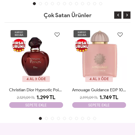
Çok Satan Ürünler
KARGO
KARGO
BEDAVA
BEDAVA
YENİ
4 AL 3 ÖDE
4 AL 3 ÖDE
Amouage Guidance EDP 100 Ml Tester
Yves Saint Laurent Libre İntence Edp 90 Ml Tester
1.749 TL
1.249 TL
2.199,09 TL
2.099,09 TL
SEPETE EKLE
SEPETE EKLE