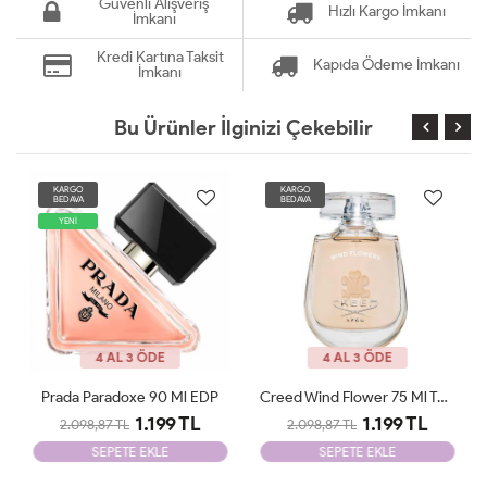
Güvenli Alışveriş
Hızlı Kargo İmkanı
İmkanı
Kredi Kartına Taksit
Kapıda Ödeme İmkanı
İmkanı
Bu Ürünler İlginizi Çekebilir
KARGO
KARGO
BEDAVA
BEDAVA
4 AL 3 ÖDE
4 AL 3 ÖDE
Creed Wind Flower 75 Ml Tester
Jean Poul La Belle Le Parfum Edp 100 ML Woman Tester
1.199 TL
1.199 TL
2.098,87 TL
2.098,87 TL
SEPETE EKLE
SEPETE EKLE