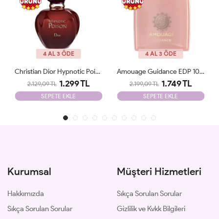
4 AL 3 ÖDE
4 AL 3 ÖDE
Amouage Guidance EDP 100 Ml Tester
Yves Saint Laurent Libre İntence Edp 90 Ml Tester
1.749 TL
1.249 TL
2.199,09 TL
2.099,09 TL
SEPETE EKLE
SEPETE EKLE
Kurumsal
Müşteri Hizmetleri
Hakkımızda
Sıkça Sorulan Sorular
Sıkça Sorulan Sorular
Gizlilik ve Kvkk Bilgileri