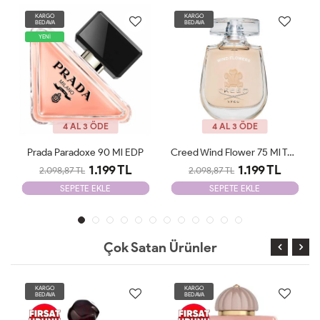
KARGO
KARGO
BEDAVA
BEDAVA
4 AL 3 ÖDE
4 AL 3 ÖDE
Creed Wind Flower 75 Ml Tester
Jean Poul La Belle Le Parfum Edp 100 ML Woman Tester
1.199 TL
1.199 TL
2.098,87 TL
2.098,87 TL
SEPETE EKLE
SEPETE EKLE
Çok Satan Ürünler
KARGO
KARGO
BEDAVA
BEDAVA
YENİ