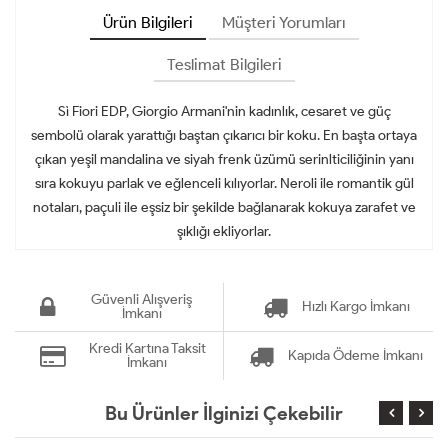
Ürün Bilgileri
Müşteri Yorumları
Teslimat Bilgileri
Sì Fiori EDP, Giorgio Armani'nin kadınlık, cesaret ve güç
sembolü olarak yarattığı baştan çıkarıcı bir koku. En başta ortaya
çıkan yeşil mandalina ve siyah frenk üzümü serinlticiliğinin yanı
sıra kokuyu parlak ve eğlenceli kılıyorlar. Neroli ile romantik gül
notaları, paçuli ile eşsiz bir şekilde bağlanarak kokuya zarafet ve
şıklığı ekliyorlar.
Güvenli Alışveriş
Hızlı Kargo İmkanı
İmkanı
Kredi Kartına Taksit
Kapıda Ödeme İmkanı
İmkanı
Bu Ürünler İlginizi Çekebilir