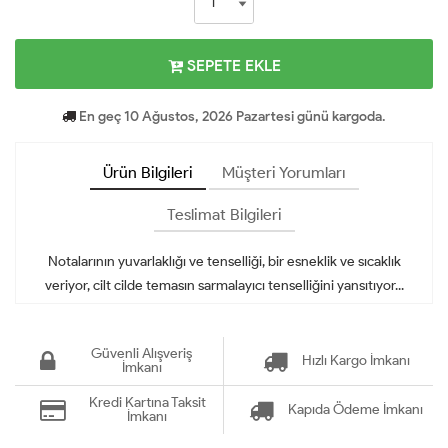
SEPETE EKLE
En geç 10 Ağustos, 2026 Pazartesi günü kargoda.
Ürün Bilgileri
Müşteri Yorumları
Teslimat Bilgileri
Notalarının yuvarlaklığı ve tenselliği, bir esneklik ve sıcaklık
veriyor, cilt cilde temasın sarmalayıcı tenselliğini yansıtıyor...
Güvenli Alışveriş
Hızlı Kargo İmkanı
İmkanı
Kredi Kartına Taksit
Kapıda Ödeme İmkanı
İmkanı