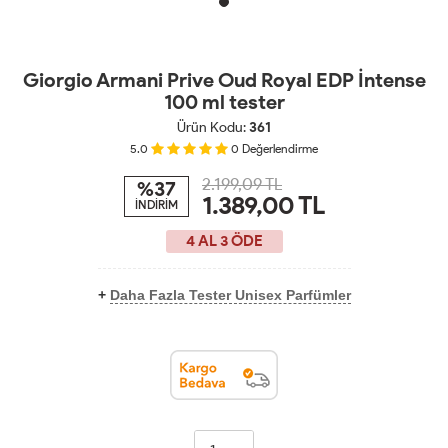
Giorgio Armani Prive Oud Royal EDP İntense
100 ml tester
Ürün Kodu:
361
5.0
0
Değerlendirme
2.199,09 TL
%37
1.389,00
TL
İNDİRİM
4 AL 3 ÖDE
+
Daha Fazla Tester Unisex Parfümler