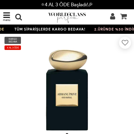
⭐4 AL 3 ÖDE Başladı!🎉
menü
TÜM SİPARİŞLERDE KARGO BEDAVA!
2.ÜRÜNDE %30 İNDİRİ
KARGO
BEDAVA
4 AL 3 ÖDE