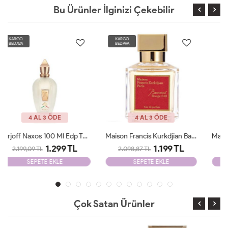
Bu Ürünler İlginizi Çekebilir
KARGO
KARGO
BEDAVA
BEDAVA
YENİ
4 AL 3 ÖDE
4 AL 3 ÖDE
Maison Francis Kurkdjian Baccarat 70 Ml EDP Unisex Tester
Maison Francis Kurkdjian Baccarat 540 Etrait De 70ml Unisex Tester
1.199 TL
1.199 TL
2.098,87 TL
2.098,87 TL
SEPETE EKLE
SEPETE EKLE
Çok Satan Ürünler