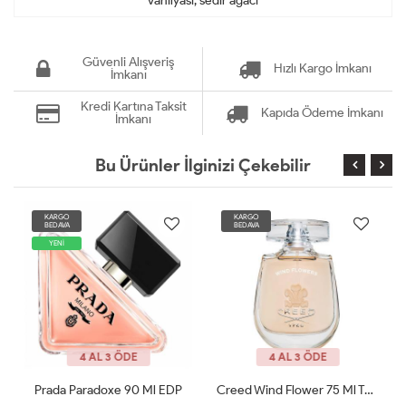
vanilyası, sedir ağacı
Güvenli Alışveriş
Hızlı Kargo İmkanı
İmkanı
Kredi Kartına Taksit
Kapıda Ödeme İmkanı
İmkanı
Bu Ürünler İlginizi Çekebilir
KARGO
KARGO
BEDAVA
BEDAVA
4 AL 3 ÖDE
4 AL 3 ÖDE
Creed Wind Flower 75 Ml Tester
Jean Poul La Belle Le Parfum Edp 100 ML Woman Tester