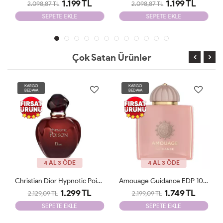
1.199 TL
1.199 TL
2.098,87 TL
2.098,87 TL
SEPETE EKLE
SEPETE EKLE
Çok Satan Ürünler
KARGO
KARGO
BEDAVA
BEDAVA
YENİ
4 AL 3 ÖDE
4 AL 3 ÖDE
Amouage Guidance EDP 100 Ml Tester
Yves Saint Laurent Libre İntence Edp 90 Ml Tester
1.749 TL
1.249 TL
2.199,09 TL
2.099,09 TL
SEPETE EKLE
SEPETE EKLE