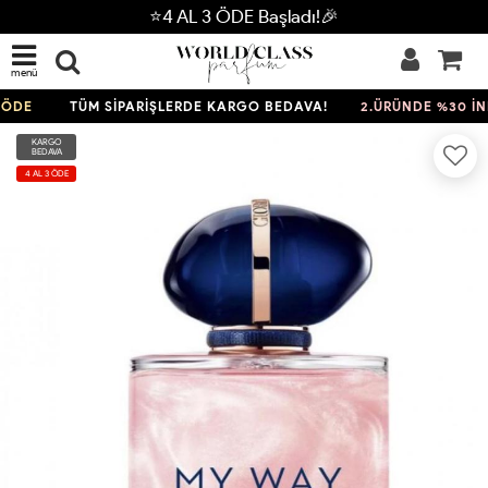
⭐4 AL 3 ÖDE Başladı!🎉
menü
DE
TÜM SİPARİŞLERDE KARGO BEDAVA!
2.ÜRÜNDE %30 İNDİ
KARGO
BEDAVA
4 AL 3 ÖDE