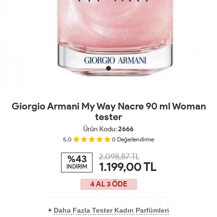
Giorgio Armani My Way Nacre 90 ml Woman
tester
Ürün Kodu:
2666
5.0
0
Değerlendirme
2.098,87 TL
%43
1.199,00
TL
İNDİRİM
4 AL 3 ÖDE
+
Daha Fazla Tester Kadın Parfümleri