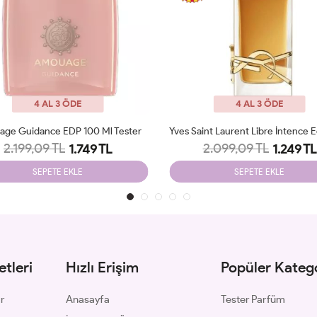
4 AL 3 ÖDE
4 AL 3 ÖDE
ge Guidance EDP 100 Ml Tester
2.199,09 TL
2.099,09 TL
1.749 TL
1.249 TL
SEPETE EKLE
SEPETE EKLE
tleri
Hızlı Erişim
Popüler Katego
ar
Anasayfa
Tester Parfüm