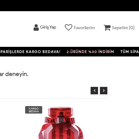
Giriş Yap
Favorilerim
Sepetim [
0
]
RİŞLERDE KARGO BEDAVA!
2.ÜRÜNDE %30 İNDİRİM
TÜM SİPARİ
rar deneyin.
KARGO
KARGO
BEDAVA
BEDAVA