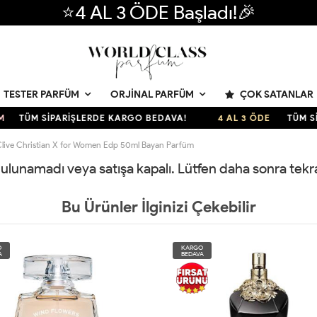
⭐4 AL 3 ÖDE Başladı!🎉
ÇOK SATANLAR
TESTER PARFÜM
ORJINAL PARFÜM
TÜM SİPARİŞLERDE KARGO BEDAVA!
4 AL 3 ÖDE
TÜM SİPA
live Christian X for Women Edp 50ml Bayan Parfüm
 bulunamadı veya satışa kapalı. Lütfen daha sonra tek
Bu Ürünler İlginizi Çekebilir
O
KARGO
A
BEDAVA