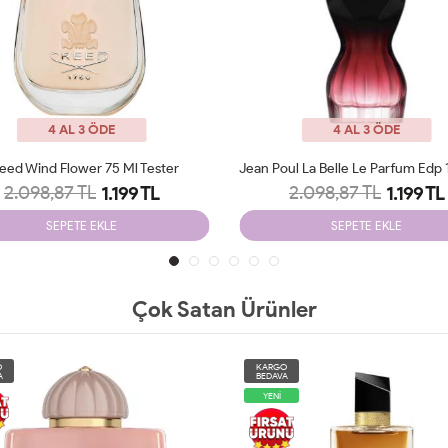
4 AL 3 ÖDE
4 AL 3 ÖDE
eed Wind Flower 75 Ml Tester
2.098,87 TL
2.098,87 TL
1.199 TL
1.199 TL
SEPETE EKLE
SEPETE EKLE
Çok Satan Ürünler
O
KARGO
A
BEDAVA
YENİ