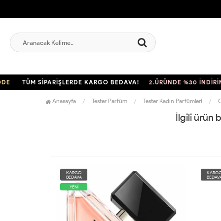
TÜM SİPARİŞLERDE KARGO BEDAVA!
2.ÜRÜNDE %30 İNDİRİM
Anasayfa
Tester Parfüm
Tester Kadın Parfümleri
C
İlgili ürün
KARGO
KARG
BEDAVA
BEDAV
YENİ