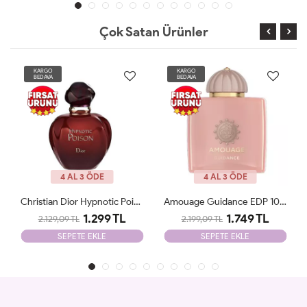
Çok Satan Ürünler
KARGO
KARGO
BEDAVA
BEDAVA
YENİ
4 AL 3 ÖDE
4 AL 3 ÖDE
Amouage Guidance EDP 100 Ml Tester
Yves Saint Laurent Libre İntence Edp 90 Ml Tester
1.749 TL
1.249 TL
2.199,09 TL
2.099,09 TL
SEPETE EKLE
SEPETE EKLE