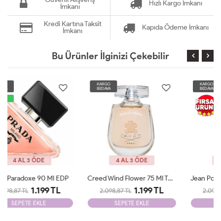
Hızlı Kargo İmkanı
İmkanı
Kredi Kartına Taksit
Kapıda Ödeme İmkanı
İmkanı
Bu Ürünler İlginizi Çekebilir
KARGO
KARGO
BEDAVA
BEDAVA
4 AL 3 ÖDE
4 AL 3 ÖDE
Creed Wind Flower 75 Ml Tester
Jean Poul La Belle Le Parfum Edp 100 ML Woman Tester
1.199 TL
1.199 TL
2.098,87 TL
2.098,87 TL
SEPETE EKLE
SEPETE EKLE