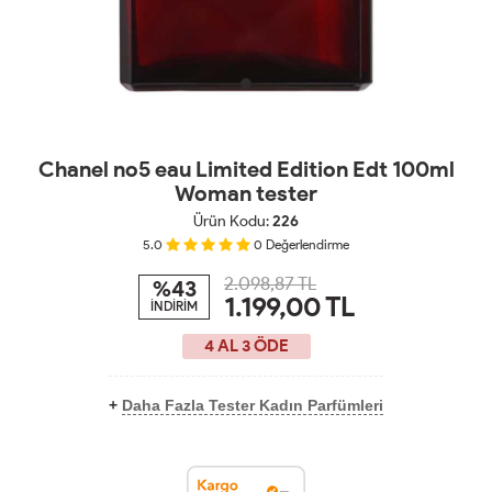
Chanel no5 eau Limited Edition Edt 100ml
Woman tester
Ürün Kodu:
226
5.0
0
Değerlendirme
2.098,87 TL
%43
1.199,00
TL
İNDİRİM
4 AL 3 ÖDE
+
Daha Fazla Tester Kadın Parfümleri