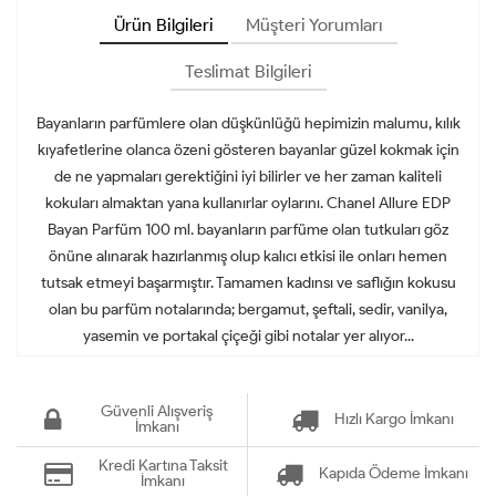
Ürün Bilgileri
Müşteri Yorumları
Teslimat Bilgileri
Bayanların parfümlere olan düşkünlüğü hepimizin malumu, kılık
kıyafetlerine olanca özeni gösteren bayanlar güzel kokmak için
de ne yapmaları gerektiğini iyi bilirler ve her zaman kaliteli
kokuları almaktan yana kullanırlar oylarını. Chanel Allure EDP
Bayan Parfüm 100 ml. bayanların parfüme olan tutkuları göz
önüne alınarak hazırlanmış olup kalıcı etkisi ile onları hemen
tutsak etmeyi başarmıştır. Tamamen kadınsı ve saflığın kokusu
olan bu parfüm notalarında; bergamut, şeftali, sedir, vanilya,
yasemin ve portakal çiçeği gibi notalar yer alıyor...
Güvenli Alışveriş
Hızlı Kargo İmkanı
İmkanı
Kredi Kartına Taksit
Kapıda Ödeme İmkanı
İmkanı