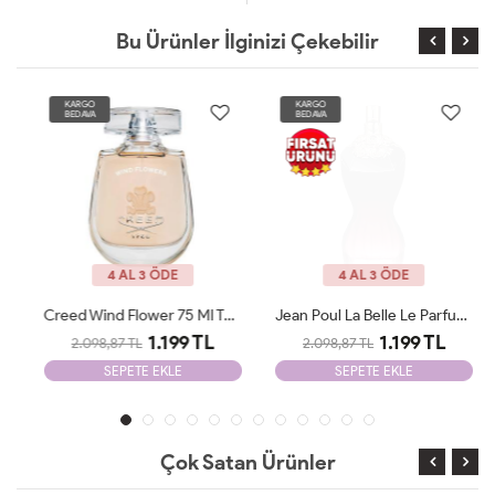
Bu Ürünler İlginizi Çekebilir
KARGO
KARGO
BEDAVA
BEDAVA
4 AL 3 ÖDE
4 AL 3 ÖDE
Creed Wind Flower 75 Ml Tester
Jean Poul La Belle Le Parfum Edp 100 ML Woman Tester
1.199 TL
1.199 TL
2.098,87 TL
2.098,87 TL
SEPETE EKLE
SEPETE EKLE
Çok Satan Ürünler