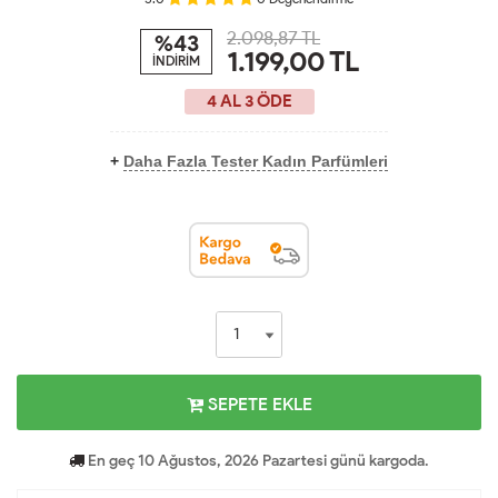
2.098,87 TL
%43
1.199,00
TL
İNDİRİM
4 AL 3 ÖDE
+
Daha Fazla Tester Kadın Parfümleri
SEPETE EKLE
En geç 10 Ağustos, 2026 Pazartesi günü kargoda.