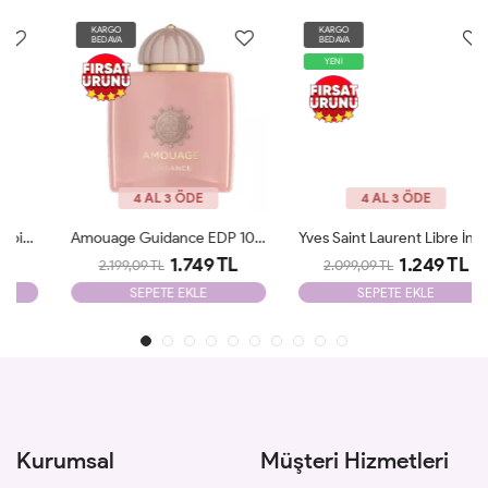
KARGO
KARGO
BEDAVA
BEDAVA
YENİ
4 AL 3 ÖDE
4 AL 3 ÖDE
Amouage Guidance EDP 100 Ml Tester
Yves Saint Laurent Libre İntence Edp 90 Ml Tester
1.749 TL
1.249 TL
2.199,09 TL
2.099,09 TL
SEPETE EKLE
SEPETE EKLE
Kurumsal
Müşteri Hizmetleri