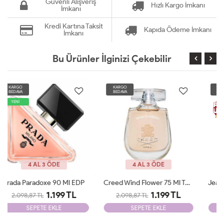
Güvenli Alışveriş
Hızlı Kargo İmkanı
İmkanı
Kredi Kartına Taksit
Kapıda Ödeme İmkanı
İmkanı
Bu Ürünler İlginizi Çekebilir
KARGO
KARGO
BEDAVA
BEDAVA
4 AL 3 ÖDE
4 AL 3 ÖDE
Creed Wind Flower 75 Ml Tester
Jean Poul La Belle Le Parfum Edp 100 ML Woman Tester
1.199 TL
1.199 TL
2.098,87 TL
2.098,87 TL
SEPETE EKLE
SEPETE EKLE