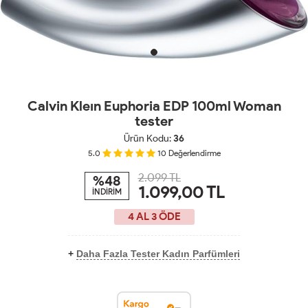
Calvin Kleın Euphoria EDP 100ml Woman
tester
Ürün Kodu:
36
5.0
10
Değerlendirme
2.099 TL
%48
1.099,00
TL
İNDİRİM
4 AL 3 ÖDE
+
Daha Fazla Tester Kadın Parfümleri