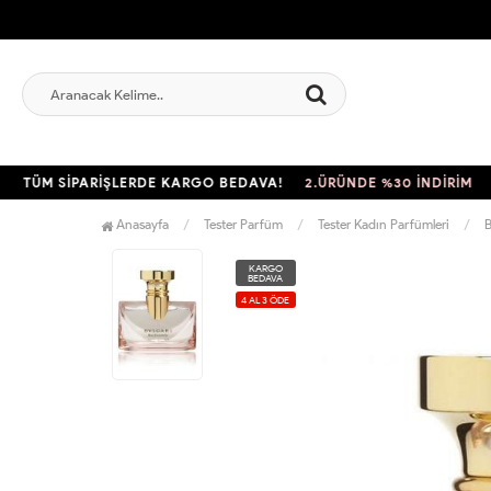
ÜM SİPARİŞLERDE KARGO BEDAVA!
2.ÜRÜNDE %30 İNDİRİM
TÜM 
Anasayfa
Tester Parfüm
Tester Kadın Parfümleri
B
KARGO
BEDAVA
4 AL 3 ÖDE