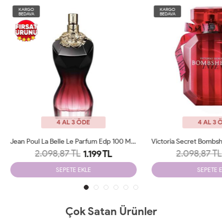
O
KARGO
A
BEDAVA
4 AL 3 ÖDE
4 AL 3 ÖDE
Jean Poul La Belle Le Parfum Edp 100 ML Woman Tester
2.098,87 TL
2.098,87 TL
1.199 TL
1.199 TL
SEPETE EKLE
SEPETE EKLE
Çok Satan Ürünler