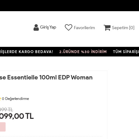
Giriş Yap
Favorilerim
Sepetim [
0
]
ERDE KARGO BEDAVA!
2.ÜRÜNDE %30 İNDİRİM
TÜM SİPARİŞLERD
ose Essentielle 100ml EDP Woman
0
Değerlendirme
099 TL
.099,00
TL