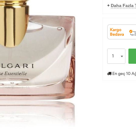
+
Daha Fazla 
En geç 10 Ağ