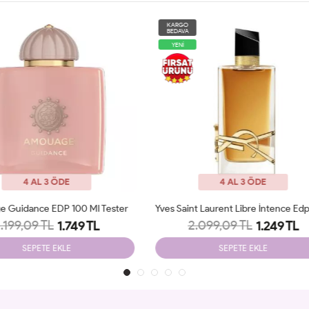
O
KARGO
A
BEDAVA
4 AL 3 ÖDE
4 AL 3 ÖDE
Yves Saint Laurent Libre İntence Edp 90 Ml Tester
2.099,09 TL
2.098,87 TL
1.249 TL
1.199 TL
SEPETE EKLE
SEPETE EKLE