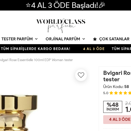
⭐4 AL 3 ÖDE Başladı!🎉
ÇOK SATANLAR
TESTER PARFÜM
ORJINAL PARFÜM
SİPARİŞLERDE KARGO BEDAVA!
4 AL 3 ÖDE
TÜM SİPARİŞL
vlgari Rose Essentielle 100ml EDP Woman tester
Bvlgari R
tester
Ürün Kodu:
58
5.0
2.
%48
1
İNDİRİM
4 AL 3 ÖDE