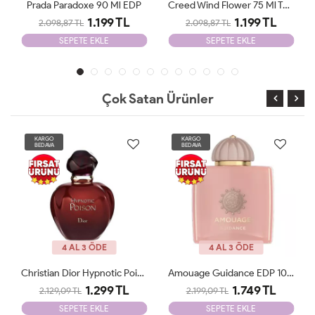
Creed Wind Flower 75 Ml Tester
Jean Poul La Belle Le Parfum Edp 100 ML Woman Tester
1.199 TL
1.199 TL
2.098,87 TL
2.098,87 TL
SEPETE EKLE
SEPETE EKLE
Çok Satan Ürünler
KARGO
KARGO
BEDAVA
BEDAVA
YENİ
4 AL 3 ÖDE
4 AL 3 ÖDE
Amouage Guidance EDP 100 Ml Tester
Yves Saint Laurent Libre İntence Edp 90 Ml Tester
1.749 TL
1.249 TL
2.199,09 TL
2.099,09 TL
SEPETE EKLE
SEPETE EKLE