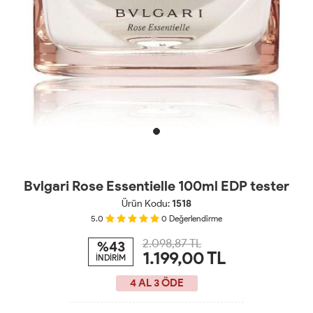
Bvlgari Rose Essentielle 100ml EDP tester
Ürün Kodu:
1518
5.0
0
Değerlendirme
2.098,87 TL
%43
1.199,00
TL
İNDİRİM
4 AL 3 ÖDE