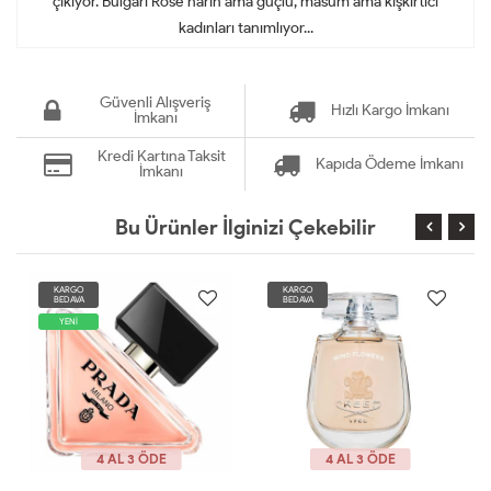
çıkıyor. Bulgari Rose narin ama güçlü, masum ama kışkırtıcı
kadınları tanımlıyor...
Güvenli Alışveriş
Hızlı Kargo İmkanı
İmkanı
Kredi Kartına Taksit
Kapıda Ödeme İmkanı
İmkanı
Bu Ürünler İlginizi Çekebilir
KARGO
KARGO
BEDAVA
BEDAVA
4 AL 3 ÖDE
4 AL 3 ÖDE