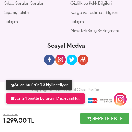
Sıkça Sorulan Sorular
Gizlilik ve Kvkk Bilgileri
Sipariş Takibi
Kargo ve Teslimat Bilgileri
İletişim
İletişim
Mesafeli Satış Sözleşmesi
Sosyal Medya
Şu an bu ürünü 3 kişi inceliyor
Copyrights © 2026 World Class Parfüm
Son 24 Saatte bu ürün 19 adet satıldı!
Geliştir - powered by innovation
2.149,09 TL
SEPETE EKLE
1.299,00
TL
Anasayfa
Üye Girişi
Sepetim
Sipariş Takibi
İletişim