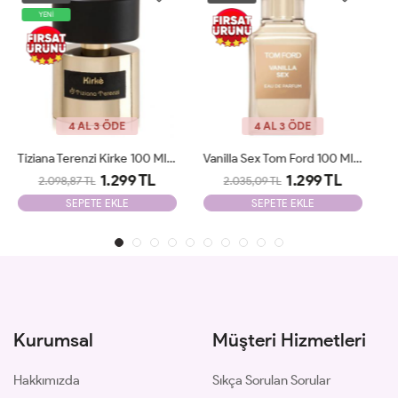
4 AL 3 ÖDE
4 AL 3 ÖDE
Vanilla Sex Tom Ford 100 Ml Tester
Vanilla Powder MATİERE PREMİERE 100ml Unisex Tester
1.299 TL
1.850 TL
2.035,09 TL
2.100,09 TL
SEPETE EKLE
SEPETE EKLE
Kurumsal
Müşteri Hizmetleri
Hakkımızda
Sıkça Sorulan Sorular