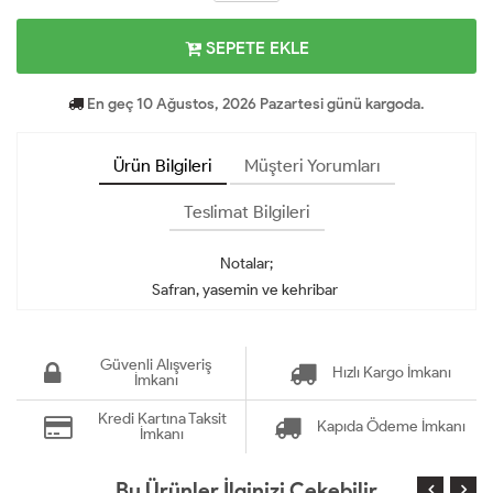
SEPETE EKLE
En geç 10 Ağustos, 2026 Pazartesi günü kargoda.
Ürün Bilgileri
Müşteri Yorumları
Teslimat Bilgileri
Notalar;
Safran, yasemin ve kehribar
Güvenli Alışveriş
Hızlı Kargo İmkanı
İmkanı
Kredi Kartına Taksit
Kapıda Ödeme İmkanı
İmkanı
Bu Ürünler İlginizi Çekebilir