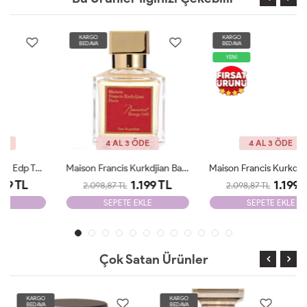
KARGO
KARGO
BEDAVA
BEDAVA
YENİ
4 AL 3 ÖDE
4 AL 3 ÖDE
Maison Francis Kurkdjian Baccarat 70 Ml EDP Unisex Tester
Maison Francis Kurkdjian Baccarat 540 Etrait De 70ml Unisex Tester
1.199 TL
1.199 TL
2.098,87 TL
2.098,87 TL
SEPETE EKLE
SEPETE EKLE
Çok Satan Ürünler
KARGO
KARGO
BEDAVA
BEDAVA