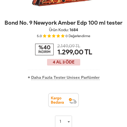
Bond No. 9 Newyork Amber Edp 100 ml tester
Ürün Kodu:
1684
5.0
0
Değerlendirme
2.149,09 TL
%40
1.299,00
TL
İNDİRİM
4 AL 3 ÖDE
+
Daha Fazla Tester Unisex Parfümler