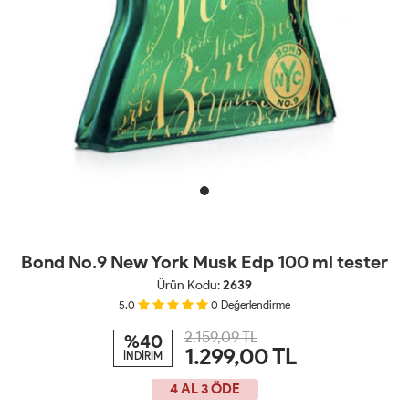
Bond No.9 New York Musk Edp 100 ml tester
Ürün Kodu:
2639
5.0
0
Değerlendirme
2.159,09 TL
%40
1.299,00
TL
İNDİRİM
4 AL 3 ÖDE