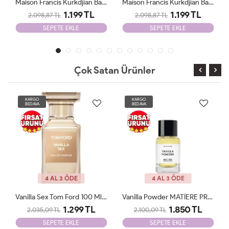
Maison Francis Kurkdjian Baccarat 70 Ml EDP Unisex Tester
Maison Francis Kurkdjian Baccarat 540 Etrait De 70ml Unisex Tester
1.199 TL
1.199 TL
2.098,87 TL
2.098,87 TL
SEPETE EKLE
SEPETE EKLE
Çok Satan Ürünler
KARGO
KARGO
BEDAVA
BEDAVA
4 AL 3 ÖDE
4 AL 3 ÖDE
Vanilla Sex Tom Ford 100 Ml Tester
Vanilla Powder MATİERE PREMİERE 100ml Unisex Tester
1.299 TL
1.850 TL
2.035,09 TL
2.100,09 TL
SEPETE EKLE
SEPETE EKLE