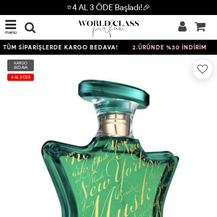
⭐4 AL 3 ÖDE Başladı!🎉
menü
ÜM SİPARİŞLERDE KARGO BEDAVA!
2.ÜRÜNDE %30 İNDİRİM
KARGO
BEDAVA
4 AL 3 ÖDE