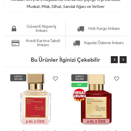
Muskat, Misk, Silhat, Sandal Ağacı ve Vetiver
Güvenli Alışveriş
Hızlı Kargo İmkanı
İmkanı
Kredi Kartına Taksit
Kapıda Ödeme İmkanı
İmkanı
Bu Ürünler İlginizi Çekebilir
KARGO
KARGO
BEDAVA
BEDAVA
YENİ
4 AL 3 ÖDE
4 AL 3 ÖDE