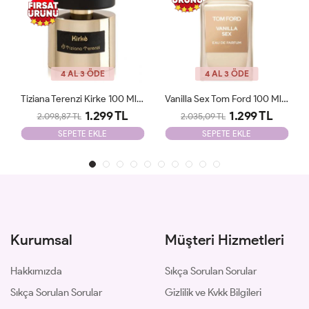
4 AL 3 ÖDE
4 AL 3 ÖDE
Vanilla Sex Tom Ford 100 Ml Tester
Vanilla Powder MATİERE PREMİERE 100ml Unisex Tester
1.299 TL
1.850 TL
2.035,09 TL
2.100,09 TL
SEPETE EKLE
SEPETE EKLE
Kurumsal
Müşteri Hizmetleri
Hakkımızda
Sıkça Sorulan Sorular
Sıkça Sorulan Sorular
Gizlilik ve Kvkk Bilgileri