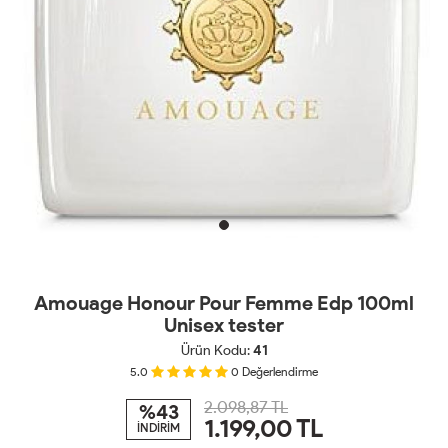
Amouage Honour Pour Femme Edp 100ml
Unisex tester
Ürün Kodu:
41
5.0
0
Değerlendirme
2.098,87 TL
%43
1.199,00
TL
İNDİRİM