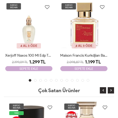
KARGO
KARGO
BEDAVA
BEDAVA
YENİ
4 AL 3 ÖDE
4 AL 3 ÖDE
Maison Francis Kurkdjian Baccarat 70 Ml EDP Unisex Tester
Maison Francis Kurkdjian Baccarat 540 Etrait De 70ml Unisex Tester
1.199 TL
1.199 TL
2.098,87 TL
2.098,87 TL
SEPETE EKLE
SEPETE EKLE
Çok Satan Ürünler
KARGO
KARGO
BEDAVA
BEDAVA