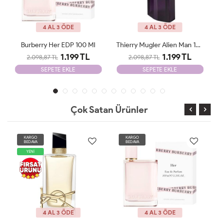
4 AL 3 ÖDE
4 AL 3 ÖDE
Thierry Mugler Alien Man 100ml Erkek Parfüm
Amouage İnterlude EDP 100ml Erkek Parfümü
1.199 TL
1.199 TL
2.098,87 TL
2.098,87 TL
SEPETE EKLE
SEPETE EKLE
Çok Satan Ürünler
KARGO
KARGO
BEDAVA
BEDAVA
4 AL 3 ÖDE
4 AL 3 ÖDE