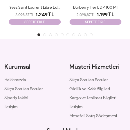
Yves Saint Laurent Libre Edp 90 Ml
Burberry Her EDP 100 Ml
Emporio Armani Stronger With You 100ML EDT Erkek Parfüm
TL
1.199 TL
1.099 TL
2.098,87 TL
2.098,87 TL
SEPETE EKLE
SEPETE EKLE
Kurumsal
Müşteri Hizmetleri
Hakkımızda
Sıkça Sorulan Sorular
Sıkça Sorulan Sorular
Gizlilik ve Kvkk Bilgileri
Sipariş Takibi
Kargo ve Teslimat Bilgileri
İletişim
İletişim
Mesafeli Satış Sözleşmesi