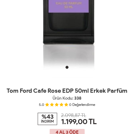
Tom Ford Cafe Rose EDP 50ml Erkek Parfüm
Ürün Kodu:
338
5.0
0
Değerlendirme
2.098,87 TL
%43
1.199,00
TL
İNDİRİM
4 AL 3 ÖDE