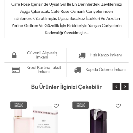
Café Rose İçerisinde Uysal Gül İle En Derinlerdeki Zevklerinizi
Açığa Çıkaracak. Café Rose Osmanlı Cariyelerinden
Esinlenerek Yaratılmıştır. Uçsuz Bucaksız İstekleri Ve Arzuları
Yerine Getiren Ve Güzellik İçin Birbirleriyle Yarışan Cariyelerin
Kadınsılığı Yansıtılmıştır...
Güvenli Alışveriş
Hızlı Kargo İmkanı
İmkanı
Kredi Kartına Taksit
Kapıda Ödeme İmkanı
İmkanı
Bu Ürünler İlginizi Çekebilir
KARGO
KARGO
BEDAVA
BEDAVA